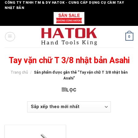
Skip
CÔNG TY TNHH TM & DV HATOK - CUNG CẤP DỤNG CỤ CẦM TAY
NHẬT BẢN
to
content
0
Tay vặn chữ T 3/8 nhật bản Asahi
Trang chủ
/
Sản phẩm được gắn thẻ “Tay vặn chữ T 3/8 nhật bản
Asahi”
LỌC