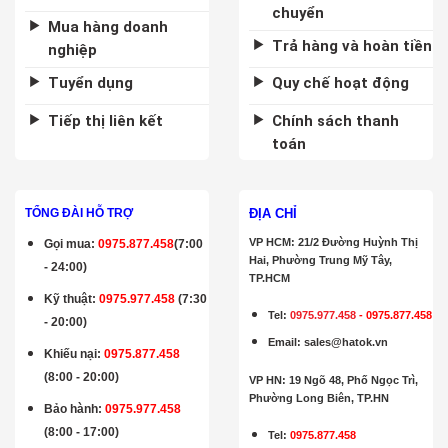
chuyển
Mua hàng doanh
Trả hàng và hoàn tiền
nghiệp
Tuyển dụng
Quy chế hoạt động
Tiếp thị liên kết
Chính sách thanh
toán
ĐỊA CHỈ
TỔNG ĐÀI HỖ TRỢ
VP HCM: 21/2 Đường Huỳnh Thị
Gọi mua
:
0975.877.458
(7:00
Hai, Phường Trung Mỹ Tây,
- 24:00)
TP.HCM
Kỹ thuật:
0975.977.458
(7:30
Tel:
0975.977.458
-
0975.877.458
- 20:00)
Email
:
sales@hatok.vn
Khiếu nại:
0975.877.458
(8:00 - 20:00)
VP HN: 19 Ngõ 48, Phố Ngọc Trì,
Phường Long Biên, TP.HN
Bảo hành
:
0975.977.458
(8:00 - 17:00)
Tel:
0975.877.458