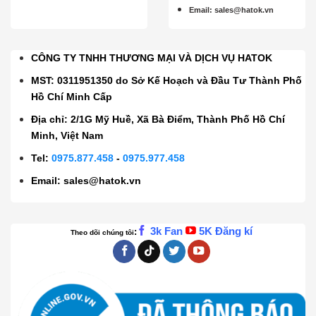
Email
:
sales@hatok.vn
CÔNG TY TNHH THƯƠNG MẠI VÀ DỊCH VỤ HATOK
MST: 0311951350 do Sở Kế Hoạch và Đầu Tư Thành Phố
Hồ Chí Minh Cấp
Địa chỉ: 2/1G Mỹ Huề, Xã Bà Điểm, Thành Phố Hồ Chí
Minh, Việt Nam
Tel:
0975.877.458
-
0975.977.458
Email:
sales@hatok.vn
3k Fan
5K Đăng kí
:
Theo dõi chúng tôi