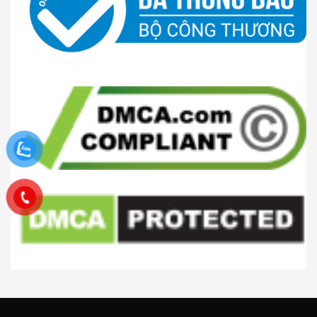
CÔNG TY TNHH TM VÀ DV HATOK 2026 ©
Hatoktools