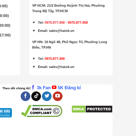
VP HCM: 21/2 Đường Huỳnh Thị Hai, Phường
4:00)
Trung Mỹ Tây, TP.HCM
20:00)
Tel:
0975.977.458
-
0975.877.458
 20:00)
Email
:
sales@hatok.vn
 17:00)
VP HN: 19 Ngõ 48, Phố Ngọc Trì, Phường Long
Biên, TP.HN
Tel:
0975.877.458
Email
:
sales@hatok.vn
3k Fan
5K Đăng kí
:
Theo dõi chúng tôi