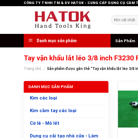
Skip
CÔNG TY TNHH TM & DV HATOK - CUNG CẤP DỤNG CỤ CẦM 
to
content
Tìm
kiếm:
Danh mục sản phẩm
Sản Phẩm
Tay vặn khẩu lắt léo 3/8 inch F3230
Trang chủ
/
Sản phẩm được gắn thẻ “Tay vặn khẩu lắt léo 3/8 
DANH MỤC SẢN PHẨM
Kìm các loại
Kìm cầm tay các loại
Cờ lê - Mỏ lết
+
Dụng cụ cải tạo nhà cửa - Làm