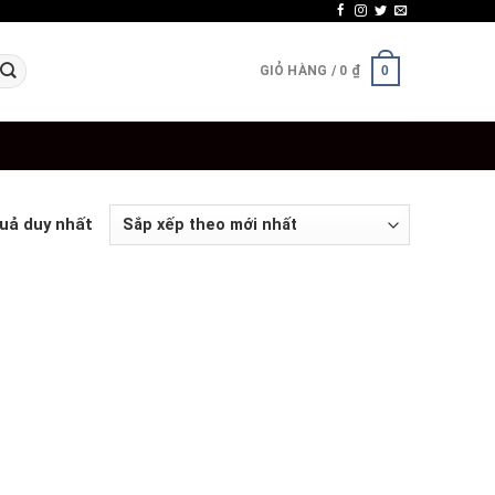
GIỎ HÀNG /
0
₫
0
quả duy nhất