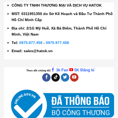
CÔNG TY TNHH THƯƠNG MẠI VÀ DỊCH VỤ HATOK
MST: 0311951350 do Sở Kế Hoạch và Đầu Tư Thành Phố
Hồ Chí Minh Cấp
Địa chỉ: 2/1G Mỹ Huề, Xã Bà Điểm, Thành Phố Hồ Chí
Minh, Việt Nam
Tel:
0975.877.458
-
0975.977.458
Email:
sales@hatok.vn
3k Fan
5K Đăng kí
:
Theo dõi chúng tôi