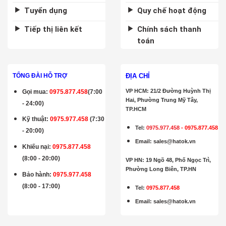
Tuyển dụng
Quy chế hoạt động
Tiếp thị liên kết
Chính sách thanh
toán
ĐỊA CHỈ
TỔNG ĐÀI HỖ TRỢ
VP HCM: 21/2 Đường Huỳnh Thị
Gọi mua
:
0975.877.458
(7:00
Hai, Phường Trung Mỹ Tây,
- 24:00)
TP.HCM
Kỹ thuật:
0975.977.458
(7:30
Tel:
0975.977.458
-
0975.877.458
- 20:00)
Email
:
sales@hatok.vn
Khiếu nại:
0975.877.458
(8:00 - 20:00)
VP HN: 19 Ngõ 48, Phố Ngọc Trì,
Phường Long Biên, TP.HN
Bảo hành
:
0975.977.458
(8:00 - 17:00)
Tel:
0975.877.458
Email
:
sales@hatok.vn