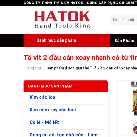
Skip
CÔNG TY TNHH TM & DV HATOK - CUNG CẤP DỤNG CỤ CẦM 
to
content
Tìm
kiếm:
Danh mục sản phẩm
Sản Phẩm
Tô vít 2 đầu cán xoay nhanh có từ tí
Trang chủ
/
Sản phẩm được gắn thẻ “Tô vít 2 đầu cán xoay nhan
DANH MỤC SẢN PHẨM
Kìm các loại
Kìm cầm tay các loại
Cờ lê - Mỏ lết
+
Dụng cụ cải tạo nhà cửa - Làm