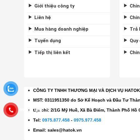
Giới thiệu công ty
Chín
Liên hệ
Chín
Mua hàng doanh nghiệp
Trả 
Tuyển dụng
Quy 
Tiếp thị liên kết
Chín
CÔNG TY TNHH THƯƠNG MẠI VÀ DỊCH VỤ HATO
MST: 0311951350 do Sở Kế Hoạch và Đầu Tư Thà
0975877458
Địa chỉ: 2/1G Mỹ Huề, Xã Bà Điểm, Thành Phố Hồ 
Tel:
0975.877.458
-
0975.977.458
Email:
sales@hatok.vn