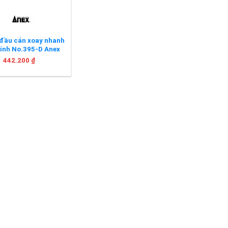
2 đầu cán xoay nhanh
tính No.395-D Anex
442.200
₫