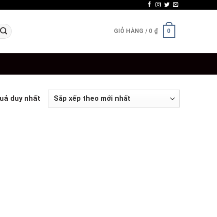
GIỎ HÀNG /
0
₫
0
quả duy nhất