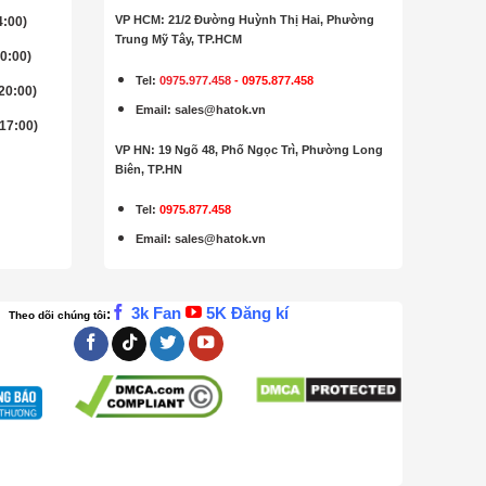
VP HCM: 21/2 Đường Huỳnh Thị Hai, Phường
4:00)
Trung Mỹ Tây, TP.HCM
20:00)
Tel:
0975.977.458
-
0975.877.458
 20:00)
Email
:
sales@hatok.vn
 17:00)
VP HN: 19 Ngõ 48, Phố Ngọc Trì, Phường Long
Biên, TP.HN
Tel:
0975.877.458
Email
:
sales@hatok.vn
3k Fan
5K Đăng kí
:
Theo dõi chúng tôi