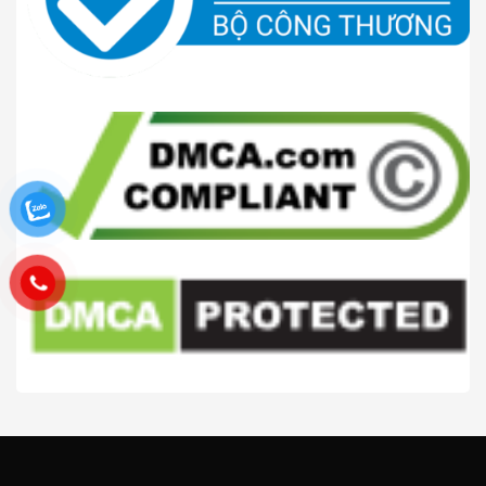
CÔNG TY TNHH TM VÀ DV HATOK 2026 ©
Hatoktools