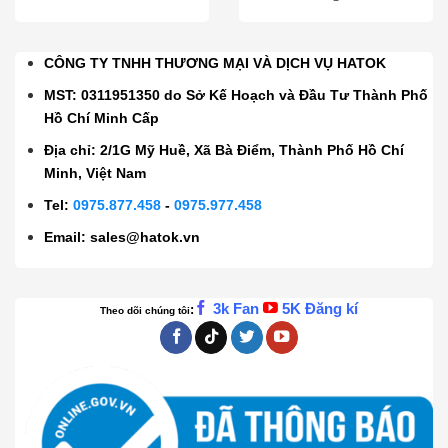
CÔNG TY TNHH THƯƠNG MẠI VÀ DỊCH VỤ HATOK
MST: 0311951350 do Sở Kế Hoạch và Đầu Tư Thành Phố
Hồ Chí Minh Cấp
Địa chỉ: 2/1G Mỹ Huề, Xã Bà Điểm, Thành Phố Hồ Chí
Minh, Việt Nam
Tel:
0975.877.458
-
0975.977.458
Email:
sales@hatok.vn
3k Fan
5K Đăng kí
:
Theo dõi chúng tôi