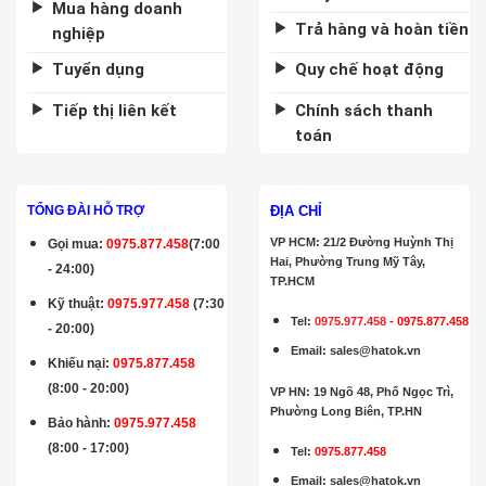
Mua hàng doanh
Trả hàng và hoàn tiền
nghiệp
Tuyển dụng
Quy chế hoạt động
Tiếp thị liên kết
Chính sách thanh
toán
ĐỊA CHỈ
TỔNG ĐÀI HỖ TRỢ
VP HCM: 21/2 Đường Huỳnh Thị
Gọi mua
:
0975.877.458
(7:00
Hai, Phường Trung Mỹ Tây,
- 24:00)
TP.HCM
Kỹ thuật:
0975.977.458
(7:30
Tel:
0975.977.458
-
0975.877.458
- 20:00)
Email
:
sales@hatok.vn
Khiếu nại:
0975.877.458
(8:00 - 20:00)
VP HN: 19 Ngõ 48, Phố Ngọc Trì,
Phường Long Biên, TP.HN
Bảo hành
:
0975.977.458
(8:00 - 17:00)
Tel:
0975.877.458
Email
:
sales@hatok.vn