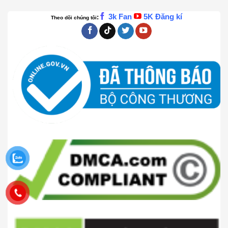
3k Fan
5K Đăng kí
:
Theo dõi chúng tôi