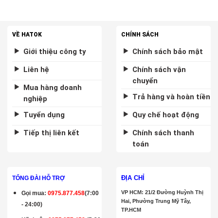
VỀ HATOK
CHÍNH SÁCH
Giới thiệu công ty
Chính sách bảo mật
Liên hệ
Chính sách vận
chuyển
Mua hàng doanh
Trả hàng và hoàn tiền
nghiệp
Tuyển dụng
Quy chế hoạt động
Tiếp thị liên kết
Chính sách thanh
toán
ĐỊA CHỈ
TỔNG ĐÀI HỖ TRỢ
VP HCM: 21/2 Đường Huỳnh Thị
Gọi mua
:
0975.877.458
(7:00
Hai, Phường Trung Mỹ Tây,
- 24:00)
TP.HCM