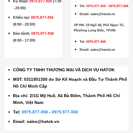
Kỹ thuật:
0975.977.458
(7:30
Tel:
0975.977.458
-
0975.877.458
- 20:00)
Email
:
sales@hatok.vn
Khiếu nại:
0975.877.458
(8:00 - 20:00)
VP HN: 19 Ngõ 48, Phố Ngọc Trì,
Phường Long Biên, TP.HN
Bảo hành
:
0975.977.458
(8:00 - 17:00)
Tel:
0975.877.458
Email
:
sales@hatok.vn
CÔNG TY TNHH THƯƠNG MẠI VÀ DỊCH VỤ HATOK
MST: 0311951350 do Sở Kế Hoạch và Đầu Tư Thành Phố
Hồ Chí Minh Cấp
Địa chỉ: 2/1G Mỹ Huề, Xã Bà Điểm, Thành Phố Hồ Chí
Minh, Việt Nam
Tel:
0975.877.458
-
0975.977.458
Email:
sales@hatok.vn