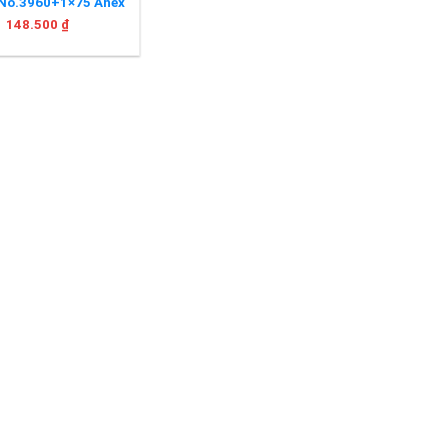
 No.3960+1×75 Anex
148.500
₫