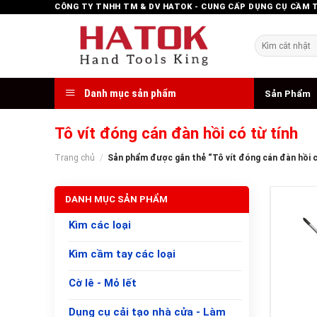
Skip
CÔNG TY TNHH TM & DV HATOK - CUNG CẤP DỤNG CỤ CẦM 
to
content
Tìm
kiếm:
Danh mục sản phẩm
Sản Phẩm
Tô vít đóng cán đàn hồi có từ tính
Trang chủ
/
Sản phẩm được gắn thẻ “Tô vít đóng cán đàn hồi c
DANH MỤC SẢN PHẨM
Kìm các loại
Kìm cầm tay các loại
Cờ lê - Mỏ lết
+
Dụng cụ cải tạo nhà cửa - Làm