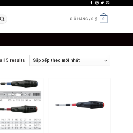
GIỎ HÀNG /
0
₫
0
ll 5 results
+