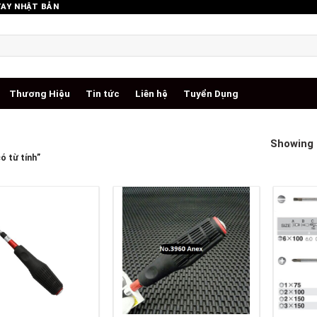
TAY NHẬT BẢN
Thương Hiệu
Tin tức
Liên hệ
Tuyển Dụng
Showing a
ó từ tính”
+
+