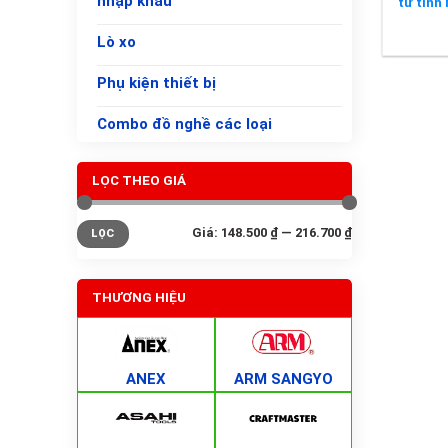
nhập khẩu
từ tính
Lò xo
Phụ kiện thiết bị
Combo đồ nghề các loại
LỌC THEO GIÁ
Giá
Giá
Giá:
148.500 ₫
—
216.700 ₫
LỌC
tối
tối
thiểu
đa
THƯƠNG HIỆU
ANEX
ARM SANGYO