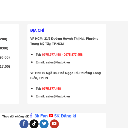
ĐỊA CHỈ
VP HCM: 21/2 Đường Huỳnh Thị Hai, Phường
4:00)
Trung Mỹ Tây, TP.HCM
20:00)
Tel:
0975.977.458
-
0975.877.458
 20:00)
Email
:
sales@hatok.vn
 17:00)
VP HN: 19 Ngõ 48, Phố Ngọc Trì, Phường Long
Biên, TP.HN
Tel:
0975.877.458
Email
:
sales@hatok.vn
3k Fan
5K Đăng kí
:
Theo dõi chúng tôi