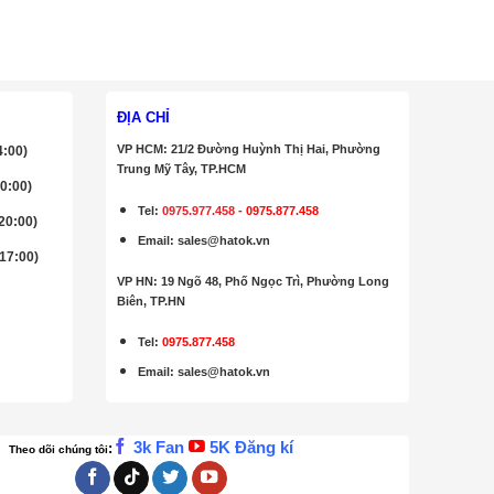
ĐỊA CHỈ
VP HCM: 21/2 Đường Huỳnh Thị Hai, Phường
4:00)
Trung Mỹ Tây, TP.HCM
20:00)
Tel:
0975.977.458
-
0975.877.458
 20:00)
Email
:
sales@hatok.vn
 17:00)
VP HN: 19 Ngõ 48, Phố Ngọc Trì, Phường Long
Biên, TP.HN
Tel:
0975.877.458
Email
:
sales@hatok.vn
3k Fan
5K Đăng kí
:
Theo dõi chúng tôi