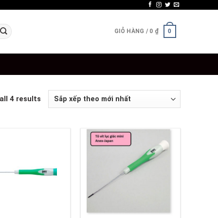
GIỎ HÀNG /
0
₫
0
ll 4 results
+