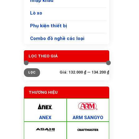
nhập khẩu
Lò xo
Phụ kiện thiết bị
Combo đồ nghề các loại
LỌC THEO GIÁ
Giá
Giá
Giá:
132.000 ₫
—
134.200 ₫
LỌC
tối
tối
thiểu
đa
THƯƠNG HIỆU
ANEX
ARM SANGYO