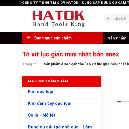
Skip
CÔNG TY TNHH TM & DV HATOK - CUNG CẤP DỤNG CỤ CẦM 
to
content
Tìm
kiếm:
Danh mục sản phẩm
Sản Phẩm
Tô vít lục giác mini nhật bản anex
Trang chủ
/
Sản phẩm được gắn thẻ “Tô vít lục giác mini nhật 
DANH MỤC SẢN PHẨM
Kìm các loại
Kìm cầm tay các loại
Cờ lê - Mỏ lết
+
Dụng cụ cải tạo nhà cửa - Làm