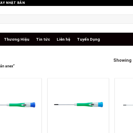
TAY NHẬT BẢN
Thương Hiệu
Tin tức
Liên hệ
Tuyển Dụng
Showing a
bản anex”
+
+