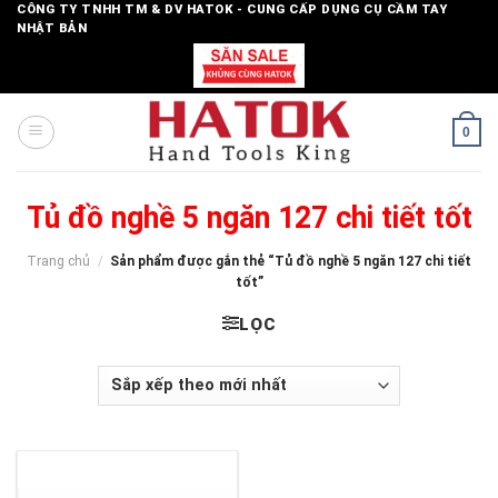
Skip
CÔNG TY TNHH TM & DV HATOK - CUNG CẤP DỤNG CỤ CẦM TAY
NHẬT BẢN
to
content
0
Tủ đồ nghề 5 ngăn 127 chi tiết tốt
Trang chủ
/
Sản phẩm được gắn thẻ “Tủ đồ nghề 5 ngăn 127 chi tiết
tốt”
LỌC