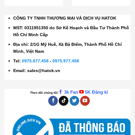
CÔNG TY TNHH THƯƠNG MẠI VÀ DỊCH VỤ HATOK
MST: 0311951350 do Sở Kế Hoạch và Đầu Tư Thành Phố
Hồ Chí Minh Cấp
Địa chỉ: 2/1G Mỹ Huề, Xã Bà Điểm, Thành Phố Hồ Chí
Minh, Việt Nam
Tel:
0975.877.458
-
0975.977.458
Email:
sales@hatok.vn
3k Fan
5K Đăng kí
:
Theo dõi chúng tôi