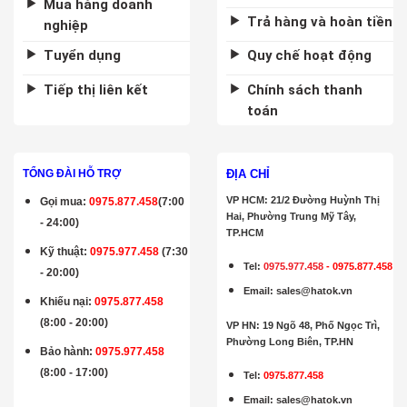
Mua hàng doanh
Trả hàng và hoàn tiền
nghiệp
Tuyển dụng
Quy chế hoạt động
Tiếp thị liên kết
Chính sách thanh
toán
ĐỊA CHỈ
TỔNG ĐÀI HỖ TRỢ
VP HCM: 21/2 Đường Huỳnh Thị
Gọi mua
:
0975.877.458
(7:00
Hai, Phường Trung Mỹ Tây,
- 24:00)
TP.HCM
Kỹ thuật:
0975.977.458
(7:30
Tel:
0975.977.458
-
0975.877.458
- 20:00)
Email
:
sales@hatok.vn
Khiếu nại:
0975.877.458
(8:00 - 20:00)
VP HN: 19 Ngõ 48, Phố Ngọc Trì,
Phường Long Biên, TP.HN
Bảo hành
:
0975.977.458
(8:00 - 17:00)
Tel:
0975.877.458
Email
:
sales@hatok.vn