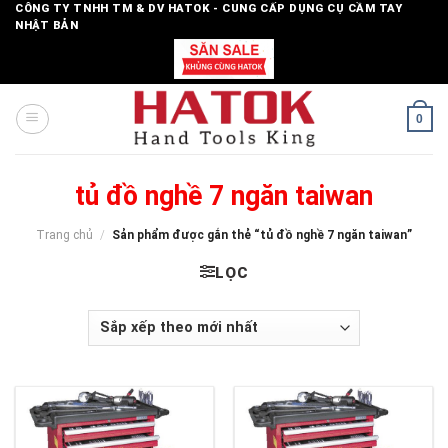
Skip
CÔNG TY TNHH TM & DV HATOK - CUNG CẤP DỤNG CỤ CẦM TAY
NHẬT BẢN
to
content
0
tủ đồ nghề 7 ngăn taiwan
Trang chủ
/
Sản phẩm được gắn thẻ “tủ đồ nghề 7 ngăn taiwan”
LỌC