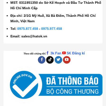
MST: 0311951350 do Sở Kế Hoạch và Đầu Tư Thành Phố
Hồ Chí Minh Cấp
Địa chỉ: 2/1G Mỹ Huề, Xã Bà Điểm, Thành Phố Hồ Chí
Minh, Việt Nam
Tel:
0975.877.458
-
0975.977.458
Email:
sales@hatok.vn
3k Fan
5K Đăng kí
:
Theo dõi chúng tôi