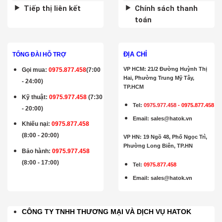
Tiếp thị liên kết
Chính sách thanh
toán
ĐỊA CHỈ
TỔNG ĐÀI HỖ TRỢ
VP HCM: 21/2 Đường Huỳnh Thị
Gọi mua
:
0975.877.458
(7:00
Hai, Phường Trung Mỹ Tây,
- 24:00)
TP.HCM
Kỹ thuật:
0975.977.458
(7:30
Tel:
0975.977.458
-
0975.877.458
- 20:00)
Email
:
sales@hatok.vn
Khiếu nại:
0975.877.458
(8:00 - 20:00)
VP HN: 19 Ngõ 48, Phố Ngọc Trì,
Phường Long Biên, TP.HN
Bảo hành
:
0975.977.458
(8:00 - 17:00)
Tel:
0975.877.458
Email
:
sales@hatok.vn
CÔNG TY TNHH THƯƠNG MẠI VÀ DỊCH VỤ HATOK