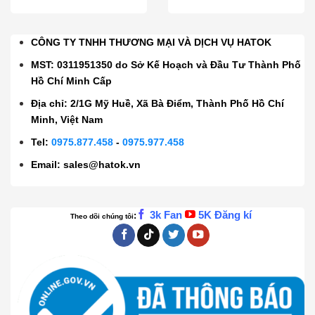
CÔNG TY TNHH THƯƠNG MẠI VÀ DỊCH VỤ HATOK
MST: 0311951350 do Sở Kế Hoạch và Đầu Tư Thành Phố
Hồ Chí Minh Cấp
Địa chỉ: 2/1G Mỹ Huề, Xã Bà Điểm, Thành Phố Hồ Chí
Minh, Việt Nam
Tel:
0975.877.458
-
0975.977.458
Email:
sales@hatok.vn
3k Fan
5K Đăng kí
:
Theo dõi chúng tôi