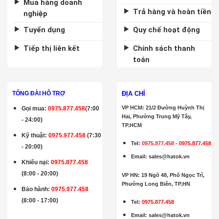
Mua hàng doanh
Trả hàng và hoàn tiền
nghiệp
Tuyển dụng
Quy chế hoạt động
Tiếp thị liên kết
Chính sách thanh
toán
ĐỊA CHỈ
TỔNG ĐÀI HỖ TRỢ
VP HCM: 21/2 Đường Huỳnh Thị
Gọi mua
:
0975.877.458
(7:00
Hai, Phường Trung Mỹ Tây,
- 24:00)
TP.HCM
Kỹ thuật:
0975.977.458
(7:30
Tel:
0975.977.458
-
0975.877.458
- 20:00)
Email
:
sales@hatok.vn
Khiếu nại:
0975.877.458
(8:00 - 20:00)
VP HN: 19 Ngõ 48, Phố Ngọc Trì,
Phường Long Biên, TP.HN
Bảo hành
:
0975.977.458
(8:00 - 17:00)
Tel:
0975.877.458
Email
:
sales@hatok.vn