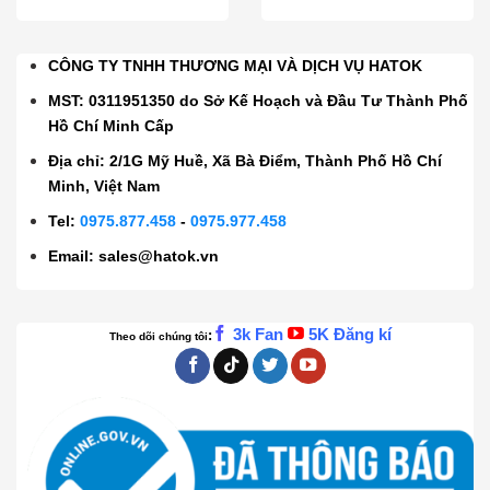
CÔNG TY TNHH THƯƠNG MẠI VÀ DỊCH VỤ HATOK
MST: 0311951350 do Sở Kế Hoạch và Đầu Tư Thành Phố
Hồ Chí Minh Cấp
Địa chỉ: 2/1G Mỹ Huề, Xã Bà Điểm, Thành Phố Hồ Chí
Minh, Việt Nam
Tel:
0975.877.458
-
0975.977.458
Email:
sales@hatok.vn
3k Fan
5K Đăng kí
:
Theo dõi chúng tôi