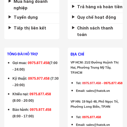
Mua hàng doanh
Trả hàng và hoàn tiền
nghiệp
Tuyển dụng
Quy chế hoạt động
Tiếp thị liên kết
Chính sách thanh
toán
ĐỊA CHỈ
TỔNG ĐÀI HỖ TRỢ
VP HCM: 21/2 Đường Huỳnh Thị
Gọi mua
:
0975.877.458
(7:00
Hai, Phường Trung Mỹ Tây,
- 24:00)
TP.HCM
Kỹ thuật:
0975.977.458
(7:30
Tel:
0975.977.458
-
0975.877.458
- 20:00)
Email
:
sales@hatok.vn
Khiếu nại:
0975.877.458
(8:00 - 20:00)
VP HN: 19 Ngõ 48, Phố Ngọc Trì,
Phường Long Biên, TP.HN
Bảo hành
:
0975.977.458
(8:00 - 17:00)
Tel:
0975.877.458
Email
:
sales@hatok.vn