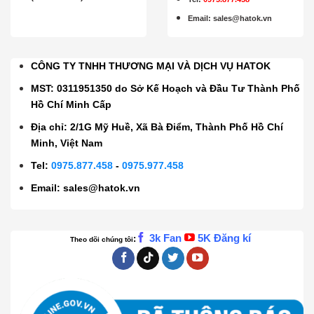
Email
:
sales@hatok.vn
CÔNG TY TNHH THƯƠNG MẠI VÀ DỊCH VỤ HATOK
MST: 0311951350 do Sở Kế Hoạch và Đầu Tư Thành Phố
Hồ Chí Minh Cấp
Địa chỉ: 2/1G Mỹ Huề, Xã Bà Điểm, Thành Phố Hồ Chí
Minh, Việt Nam
Tel:
0975.877.458
-
0975.977.458
Email:
sales@hatok.vn
3k Fan
5K Đăng kí
:
Theo dõi chúng tôi