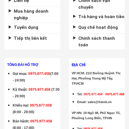
Liên hệ
Chính sách vận
chuyển
Mua hàng doanh
Trả hàng và hoàn tiền
nghiệp
Tuyển dụng
Quy chế hoạt động
Tiếp thị liên kết
Chính sách thanh
toán
ĐỊA CHỈ
TỔNG ĐÀI HỖ TRỢ
VP HCM: 21/2 Đường Huỳnh Thị
Gọi mua
:
0975.877.458
(7:00
Hai, Phường Trung Mỹ Tây,
- 24:00)
TP.HCM
Kỹ thuật:
0975.977.458
(7:30
Tel:
0975.977.458
-
0975.877.458
- 20:00)
Email
:
sales@hatok.vn
Khiếu nại:
0975.877.458
(8:00 - 20:00)
VP HN: 19 Ngõ 48, Phố Ngọc Trì,
Phường Long Biên, TP.HN
Bảo hành
:
0975.977.458
(8:00 - 17:00)
Tel:
0975.877.458