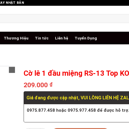
TAY NHẬT BẢN
Thương Hiệu
Tin tức
Liên hệ
Tuyển Dụng
Cờ lê 1 đầu miệng RS-13 Top 
209.000
₫
Giá đang được cập nhật, VUI LÒNG LIÊN HỆ ZA
0975.877.458 hoặc 0975.977.458 để được hỗ trợ