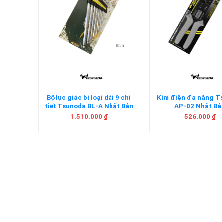
+
+
a CA-38
Bộ lục giác bi loại dài 9 chi
Kìm điện đa năng 
tiết Tsunoda BL-A Nhật Bản
AP-02 Nhật Bả
1.510.000
₫
526.000
₫