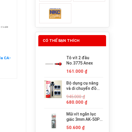
CÓ THỂ BẠN THÍCH
Tô vít 2 đầu
da CA-
No.3775 Anex
161.000
₫
Bộ dụng cụ nâng
và di chuyển đồ
đạc trợ lực thông
945.000
₫
minh PICUS LP-
Giá
Giá
680.000
₫
200N
gốc
hiện
là:
tại
Mũi vít ngắn lục
945.000 ₫.
là:
giác 3mm AK-50P-
680.000 ₫.
H3x30 Anex
50.600
₫