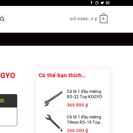
GIỎ HÀNG /
0
₫
0
KOGYO
Có thể bạn thích…
Cờ lê 1 đầu miệng
RS-22 Top KOGYO
LO:
360.800
₫
.
Cờ lê 1 đầu miệng
19mm RS-19 Top
KOGYO
266.200
₫