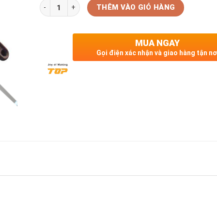
Số lượng
THÊM VÀO GIỎ HÀNG
MUA NGAY
Gọi điện xác nhận và giao hàng tận nơ