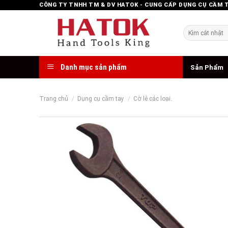
Skip
CÔNG TY TNHH TM & DV HATOK - CUNG CẤP DỤNG CỤ CẦM 
to
content
Tìm
kiếm:
Danh mục sản phẩm
Sản Phẩm
Trang chủ
/
Dụng cụ cầm tay
/
Cờ lê các loại.