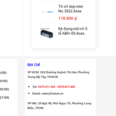
Tô vít dẹp mini
No.3522 Anex
118.800
₫
Kệ đựng mũi vít 5
lỗ ABH-05 Anex
ĐỊA CHỈ
VP HCM: 21/2 Đường Huỳnh Thị Hai, Phường
4:00)
Trung Mỹ Tây, TP.HCM
20:00)
Tel:
0975.977.458
-
0975.877.458
 20:00)
Email
:
sales@hatok.vn
 17:00)
VP HN: 19 Ngõ 48, Phố Ngọc Trì, Phường Long
Biên, TP.HN