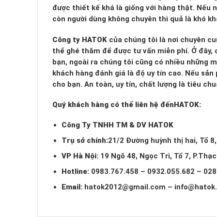
được thiết kế khá là giống với hàng thật. Nếu
còn người dùng không chuyên thì quả là khó kh
Công ty HATOK
của chúng tôi là nơi chuyên cu
thể ghé thăm để được tư vấn miễn phí. Ở đây, c
bạn, ngoài ra chúng tôi cũng có nhiều những 
khách hàng đánh giá là độ uy tín cao. Nếu sản
cho bạn. An toàn, uy tín, chất lượng là tiêu c
Quý khách hàng có thể liên hệ đến
HATOK:
Công Ty TNHH TM & DV HATOK
Trụ sở chính:
21/2 Đường huỳnh thị hai, Tổ 8
VP Hà Nội:
19 Ngõ 48, Ngọc Trì, Tổ 7, P.Thạ
Hotline:
0983.767.458 – 0932.055.682 – 028
Email:
hatok2012@gmail.com
–
info@hatok