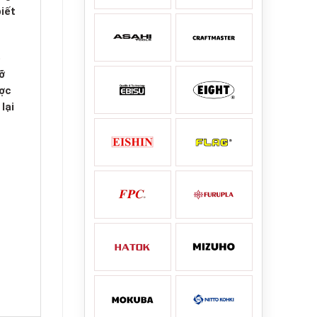
iết
ó
ỡ
ược
lại