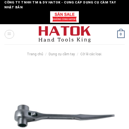
Skip
CÔNG TY TNHH TM & DV HATOK - CUNG CẤP DỤNG CỤ CẦM TAY
NHẬT BẢN
to
content
0
Trang chủ
/
Dụng cụ cầm tay
/
Cờ lê các loại.