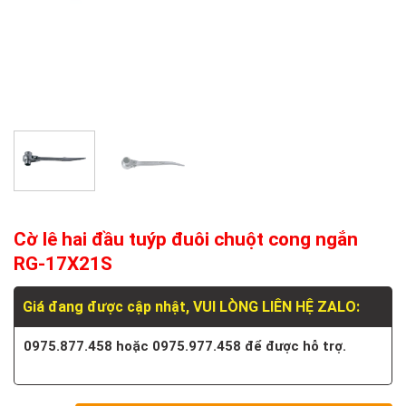
Cờ lê hai đầu tuýp đuôi chuột cong ngắn
RG-17X21S
Giá đang được cập nhật, VUI LÒNG LIÊN HỆ ZALO:
0975.877.458 hoặc 0975.977.458 để được hỗ trợ.