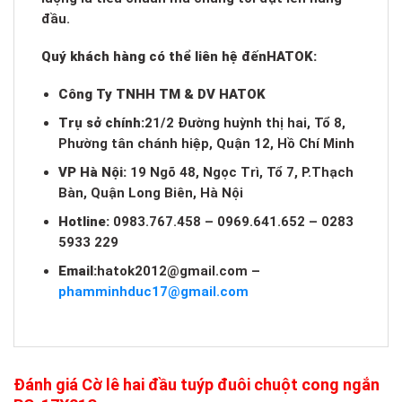
đầu.
Quý khách hàng có thể liên hệ đến
HATOK:
Công Ty TNHH TM & DV HATOK
Trụ sở chính:
21/2 Đường huỳnh thị hai, Tổ 8,
Phường tân chánh hiệp, Quận 12, Hồ Chí Minh
VP Hà Nội:
19 Ngõ 48, Ngọc Trì, Tổ 7, P.Thạch
Bàn, Quận Long Biên, Hà Nội
Hotline:
0983.767.458 – 0969.641.652 – 0283
5933 229
Email:
hatok2012@gmail.com
–
phamminhduc17@gmail.com
Đánh giá Cờ lê hai đầu tuýp đuôi chuột cong ngắn