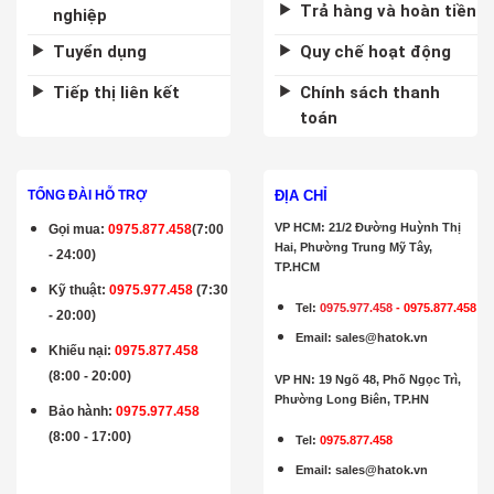
Trả hàng và hoàn tiền
nghiệp
Tuyển dụng
Quy chế hoạt động
Tiếp thị liên kết
Chính sách thanh
toán
ĐỊA CHỈ
TỔNG ĐÀI HỖ TRỢ
VP HCM: 21/2 Đường Huỳnh Thị
Gọi mua
:
0975.877.458
(7:00
Hai, Phường Trung Mỹ Tây,
- 24:00)
TP.HCM
Kỹ thuật:
0975.977.458
(7:30
Tel:
0975.977.458
-
0975.877.458
- 20:00)
Email
:
sales@hatok.vn
Khiếu nại:
0975.877.458
(8:00 - 20:00)
VP HN: 19 Ngõ 48, Phố Ngọc Trì,
Phường Long Biên, TP.HN
Bảo hành
:
0975.977.458
(8:00 - 17:00)
Tel:
0975.877.458
Email
:
sales@hatok.vn