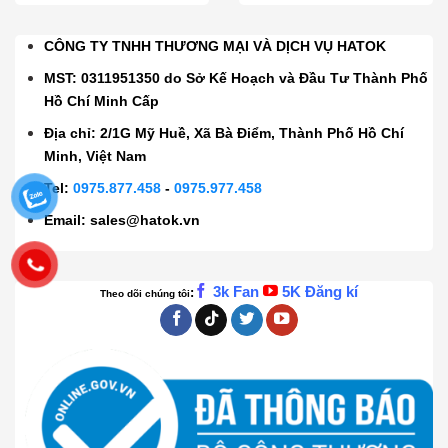
CÔNG TY TNHH THƯƠNG MẠI VÀ DỊCH VỤ HATOK
MST: 0311951350 do Sở Kế Hoạch và Đầu Tư Thành Phố
Hồ Chí Minh Cấp
Địa chỉ: 2/1G Mỹ Huề, Xã Bà Điểm, Thành Phố Hồ Chí
Minh, Việt Nam
Tel:
0975.877.458
-
0975.977.458
Email:
sales@hatok.vn
3k Fan
5K Đăng kí
:
Theo dõi chúng tôi