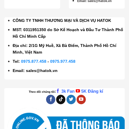
Email
:
sales@hatok.vn
CÔNG TY TNHH THƯƠNG MẠI VÀ DỊCH VỤ HATOK
MST: 0311951350 do Sở Kế Hoạch và Đầu Tư Thành Phố
Hồ Chí Minh Cấp
Địa chỉ: 2/1G Mỹ Huề, Xã Bà Điểm, Thành Phố Hồ Chí
Minh, Việt Nam
Tel:
0975.877.458
-
0975.977.458
Email:
sales@hatok.vn
3k Fan
5K Đăng kí
:
Theo dõi chúng tôi