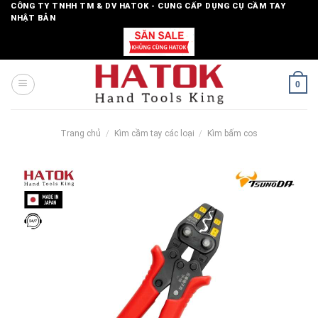
Skip
CÔNG TY TNHH TM & DV HATOK - CUNG CẤP DỤNG CỤ CẦM TAY
NHẬT BẢN
to
content
0
Trang chủ
/
Kìm cầm tay các loại
/
Kìm bấm cos