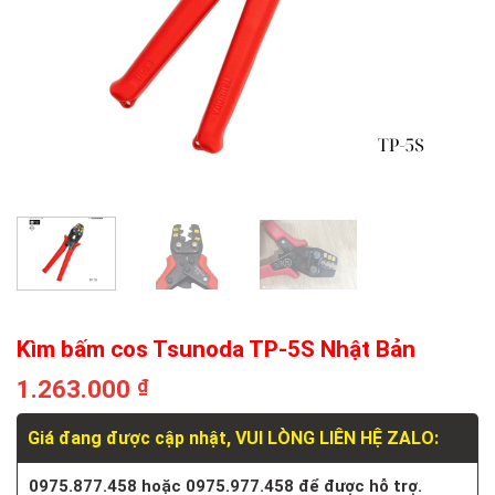
Kìm bấm cos Tsunoda TP-5S Nhật Bản
1.263.000
₫
Giá đang được cập nhật, VUI LÒNG LIÊN HỆ ZALO:
0975.877.458 hoặc 0975.977.458 để được hỗ trợ.