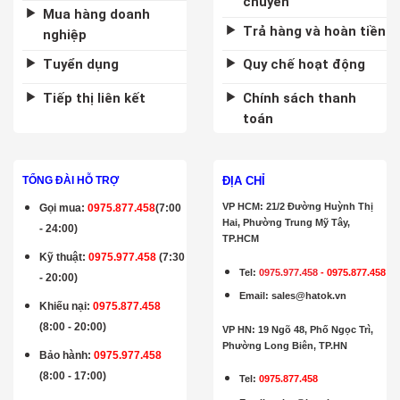
chuyển
Mua hàng doanh
Trả hàng và hoàn tiền
nghiệp
Tuyển dụng
Quy chế hoạt động
Tiếp thị liên kết
Chính sách thanh
toán
ĐỊA CHỈ
TỔNG ĐÀI HỖ TRỢ
VP HCM: 21/2 Đường Huỳnh Thị
Gọi mua
:
0975.877.458
(7:00
Hai, Phường Trung Mỹ Tây,
- 24:00)
TP.HCM
Kỹ thuật:
0975.977.458
(7:30
Tel:
0975.977.458
-
0975.877.458
- 20:00)
Email
:
sales@hatok.vn
Khiếu nại:
0975.877.458
(8:00 - 20:00)
VP HN: 19 Ngõ 48, Phố Ngọc Trì,
Phường Long Biên, TP.HN
Bảo hành
:
0975.977.458
(8:00 - 17:00)
Tel:
0975.877.458