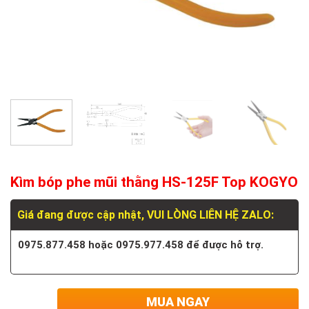
Kìm bóp phe mũi thằng HS-125F Top KOGYO
Giá đang được cập nhật, VUI LÒNG LIÊN HỆ ZALO:
0975.877.458 hoặc 0975.977.458 để được hỗ trợ.
MUA NGAY