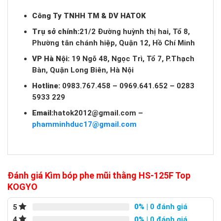
Công Ty TNHH TM & DV HATOK
Trụ sở chính:
21/2 Đường huỳnh thị hai, Tổ 8,
Phường tân chánh hiệp, Quận 12, Hồ Chí Minh
VP Hà Nội:
19 Ngõ 48, Ngọc Trì, Tổ 7, P.Thạch
Bàn, Quận Long Biên, Hà Nội
Hotline:
0983.767.458 – 0969.641.652 – 0283
5933 229
Email:
hatok2012@gmail.com
–
phamminhduc17@gmail.com
Đánh giá Kìm bóp phe mũi thằng HS-125F Top
KOGYO
0%
| 0 đánh giá
5
0%
| 0 đánh giá
4