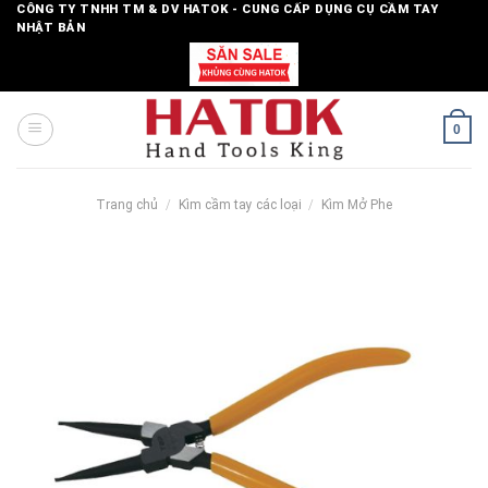
Skip
CÔNG TY TNHH TM & DV HATOK - CUNG CẤP DỤNG CỤ CẦM TAY
NHẬT BẢN
to
content
0
Trang chủ
/
Kìm cầm tay các loại
/
Kìm Mở Phe