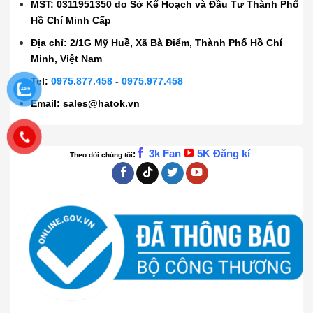
MST: 0311951350 do Sở Kế Hoạch và Đầu Tư Thành Phố
Hồ Chí Minh Cấp
Địa chỉ: 2/1G Mỹ Huề, Xã Bà Điểm, Thành Phố Hồ Chí
Minh, Việt Nam
Tel:
0975.877.458
-
0975.977.458
Email:
sales@hatok.vn
3k Fan
5K Đăng kí
:
Theo dõi chúng tôi