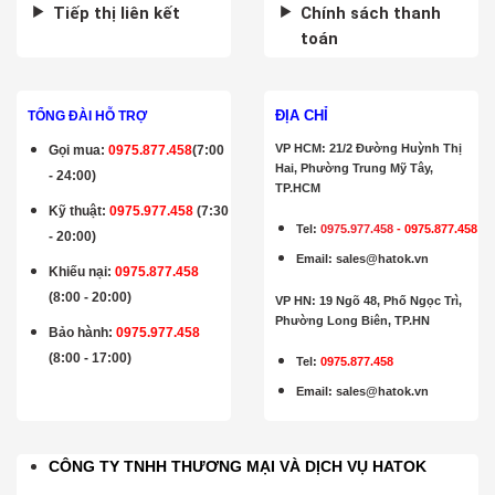
Tiếp thị liên kết
Chính sách thanh
toán
ĐỊA CHỈ
TỔNG ĐÀI HỖ TRỢ
VP HCM: 21/2 Đường Huỳnh Thị
Gọi mua
:
0975.877.458
(7:00
Hai, Phường Trung Mỹ Tây,
- 24:00)
TP.HCM
Kỹ thuật:
0975.977.458
(7:30
Tel:
0975.977.458
-
0975.877.458
- 20:00)
Email
:
sales@hatok.vn
Khiếu nại:
0975.877.458
(8:00 - 20:00)
VP HN: 19 Ngõ 48, Phố Ngọc Trì,
Phường Long Biên, TP.HN
Bảo hành
:
0975.977.458
(8:00 - 17:00)
Tel:
0975.877.458
Email
:
sales@hatok.vn
CÔNG TY TNHH THƯƠNG MẠI VÀ DỊCH VỤ HATOK