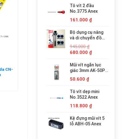
Tô vít 2 đầu
No.3775 Anex
161.000
₫
Bộ dụng cụ nâng
và di chuyển đồ
đạc trợ lực thông
945.000
₫
minh PICUS LP-
Giá
Giá
680.000
₫
200N
gốc
hiện
là:
tại
Mũi vít ngắn lục
945.000 ₫.
là:
oda CN-
giác 3mm AK-50P-
n
680.000 ₫.
H3x30 Anex
50.600
₫
Tô vít dẹp mini
No.3522 Anex
118.800
₫
Kệ đựng mũi vít 5
lỗ ABH-05 Anex