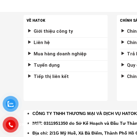
VỀ HATOK
CHÍNH S
Giới thiệu công ty
Chín
Liên hệ
Chín
Mua hàng doanh nghiệp
Trả 
Tuyển dụng
Quy 
Tiếp thị liên kết
Chín
CÔNG TY TNHH THƯƠNG MẠI VÀ DỊCH VỤ HATO
MST: 0311951350 do Sở Kế Hoạch và Đầu Tư Thà
0975877458
Địa chỉ: 2/1G Mỹ Huề, Xã Bà Điểm, Thành Phố Hồ 