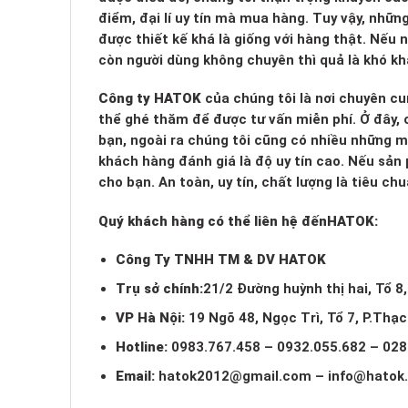
điểm, đại lí uy tín mà mua hàng. Tuy vậy, nhữn
được thiết kế khá là giống với hàng thật. Nếu
còn người dùng không chuyên thì quả là khó kh
Công ty HATOK
của chúng tôi là nơi chuyên cu
thể ghé thăm để được tư vấn miễn phí. Ở đây, c
bạn, ngoài ra chúng tôi cũng có nhiều những 
khách hàng đánh giá là độ uy tín cao. Nếu sản
cho bạn. An toàn, uy tín, chất lượng là tiêu c
Quý khách hàng có thể liên hệ đến
HATOK:
Công Ty TNHH TM & DV HATOK
Trụ sở chính:
21/2 Đường huỳnh thị hai, Tổ 8
VP Hà Nội:
19 Ngõ 48, Ngọc Trì, Tổ 7, P.Thạ
Hotline:
0983.767.458 – 0932.055.682 – 028
Email:
hatok2012@gmail.com
–
info@hatok