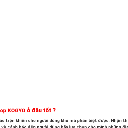
ở đâu tốt ?
 Top KOGYO
 xáo trộn khiến cho người dùng khó mà phân biệt được. Nhận th
o và cảnh báo đến người dùng hãy lựa chọn cho mình những đị