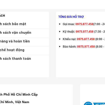
ÁCH
TỔNG ĐÀI HỖ TRỢ
h sách bảo mật
Gọi mua
:
0975.877.458
(7:00 - 2
Kỹ thuật:
0975.977.458
(7:30 - 
h sách vận chuyển
Khiếu nại:
0975.877.458
(8:00 -
hàng và hoàn tiền
Bảo hành
:
0975.977.458
(8:00 -
chế hoạt động
h sách thanh toán
K
nh Phố Hồ Chí Minh Cấp
Chí Minh, Việt Nam