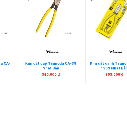
+
+
da CA-
Kìm cắt cáp Tsunoda CA-38
Kìm cắt cạnh Tsun
Nhật Bản
130S Nhật Bả
340.000
₫
303.000
₫