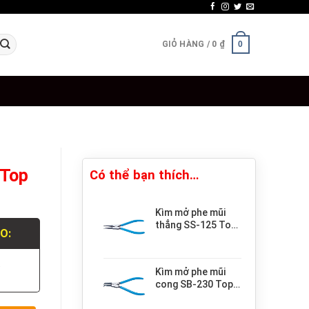
GIỎ HÀNG /
0
₫
0
 Top
Có thể bạn thích…
Kìm mở phe mũi
thẳng SS-125 Top
LO:
KOGYO
.
Kìm mở phe mũi
cong SB-230 Top
KOGYO