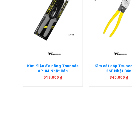
+
+
inch
Kìm điện đa năng Tsunoda
Kìm cắt cáp Tsuno
ật Bản
AP-04 Nhật Bản
26F Nhật Bản
519.000
₫
340.000
₫