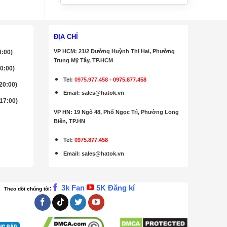
ĐỊA CHỈ
VP HCM: 21/2 Đường Huỳnh Thị Hai, Phường
4:00)
Trung Mỹ Tây, TP.HCM
20:00)
Tel:
0975.977.458
-
0975.877.458
 20:00)
Email
:
sales@hatok.vn
 17:00)
VP HN: 19 Ngõ 48, Phố Ngọc Trì, Phường Long
Biên, TP.HN
Tel:
0975.877.458
Email
:
sales@hatok.vn
3k Fan
5K Đăng kí
:
Theo dõi chúng tôi