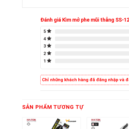
Đánh giá Kìm mở phe mũi thẳng SS-
5
4
3
2
1
Chỉ những khách hàng đã đăng nhập và đã
SẢN PHẨM TƯƠNG TỰ