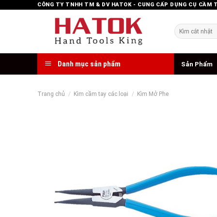
Skip
CÔNG TY TNHH TM & DV HATOK - CUNG CẤP DỤNG CỤ CẦM 
to
content
Tìm
kiếm:
Danh mục sản phẩm
Sản Phẩm
Trang chủ
/
Kìm cầm tay các loại
/
Kìm Mở Phe