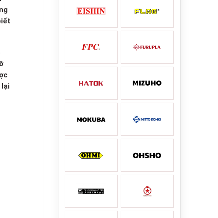
úng
iết
ó
ỡ
ược
lại