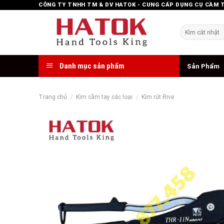
Skip
CÔNG TY TNHH TM & DV HATOK - CUNG CẤP DỤNG CỤ CẦM 
to
content
Tìm
kiếm:
Danh mục sản phẩm
Sản Phẩm
Trang chủ
/
Kìm cầm tay các loại
/
Kìm rút Rive