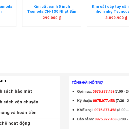
Tsunoda
Kìm cắt cạnh 5 inch
Kìm cắt cáp tay cầ
n
Tsunoda CN-130 Nhật Bản
nhôm nhẹ Tsunod
450AL Nhật Bả
299.000
₫
3.099.900
₫
ÁCH
TỔNG ĐÀI HỖ TRỢ
h sách bảo mật
Gọi mua
:
0975.877.458
(7:00 - 2
Kỹ thuật:
0975.977.458
(7:30 - 
h sách vận chuyển
Khiếu nại:
0975.877.458
(8:00 -
hàng và hoàn tiền
Bảo hành
:
0975.977.458
(8:00 -
chế hoạt động