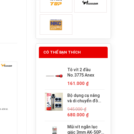
CÓ THỂ BẠN THÍCH
Tô vít 2 đầu
No.3775 Anex
161.000
₫
Bộ dụng cụ nâng
và di chuyển đồ
đạc trợ lực thông
945.000
₫
minh PICUS LP-
Giá
Giá
680.000
₫
200N
gốc
hiện
là:
tại
Mũi vít ngắn lục
945.000 ₫.
là:
giác 3mm AK-50P-