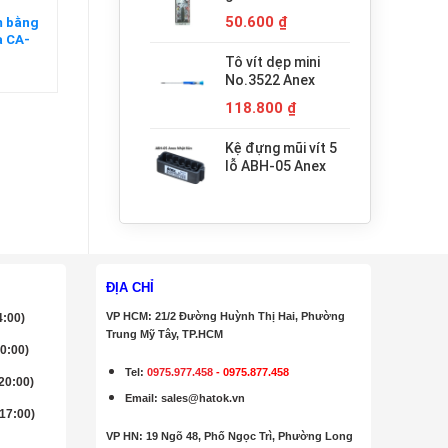
680.000 ₫.
H3x30 Anex
50.600
₫
m bằng
a CA-
n
Tô vít dẹp mini
No.3522 Anex
118.800
₫
Kệ đựng mũi vít 5
lỗ ABH-05 Anex
ĐỊA CHỈ
VP HCM: 21/2 Đường Huỳnh Thị Hai, Phường
4:00)
Trung Mỹ Tây, TP.HCM
20:00)
Tel:
0975.977.458
-
0975.877.458
 20:00)
Email
:
sales@hatok.vn
 17:00)
VP HN: 19 Ngõ 48, Phố Ngọc Trì, Phường Long