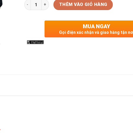
Số lượng
THÊM VÀO GIỎ HÀNG
MUA NGAY
Gọi điện xác nhận và giao hàng tận nơ
L