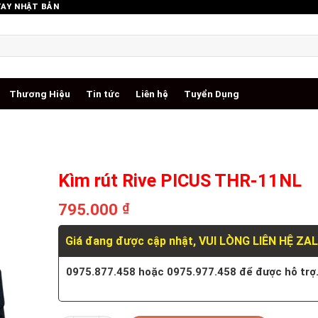
TAY NHẬT BẢN
Thương Hiệu
Tin tức
Liên hệ
Tuyển Dụng
Kìm rút Rive PICUS THR-11NL
795.000
₫
Giá đang được cập nhật, VUI LÒNG LIÊN HỆ ZA
0975.877.458 hoặc 0975.977.458 để được hỗ trợ