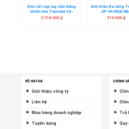
Tsunoda
Kìm cắt cáp tay cầm bằng
Kìm điện đa năng 
n
nhôm nhẹ Tsunoda CA-
AP-04 Nhật Bả
600AL Nhật Bản
3.718.000
₫
519.000
₫
VỀ HATOK
CHÍNH S
Giới thiệu công ty
Chín
Liên hệ
Chín
Mua hàng doanh nghiệp
Trả 
Tuyển dụng
Quy 