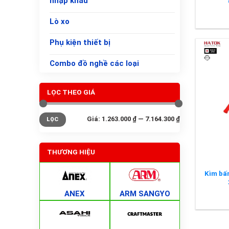
nhập khẩu
Lò xo
Phụ kiện thiết bị
Combo đồ nghề các loại
LỌC THEO GIÁ
Giá
Giá
Giá:
1.263.000 ₫
—
7.164.300 ₫
LỌC
tối
tối
+
thiểu
đa
THƯƠNG HIỆU
Kìm bâ
ANEX
ARM SANGYO