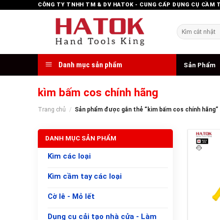
Skip
CÔNG TY TNHH TM & DV HATOK - CUNG CẤP DỤNG CỤ CẦM 
to
content
Tìm
kiếm:
Danh mục sản phẩm
Sản Phẩm
kìm bấm cos chính hãng
Trang chủ
/
Sản phẩm được gắn thẻ “kìm bấm cos chính hãng”
DANH MỤC SẢN PHẨM
Kìm các loại
Kìm cầm tay các loại
Cờ lê - Mỏ lết
+
Dụng cụ cải tạo nhà cửa - Làm