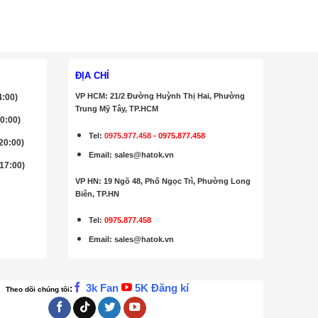
ĐỊA CHỈ
VP HCM: 21/2 Đường Huỳnh Thị Hai, Phường
4:00)
Trung Mỹ Tây, TP.HCM
20:00)
Tel:
0975.977.458
-
0975.877.458
 20:00)
Email
:
sales@hatok.vn
 17:00)
VP HN: 19 Ngõ 48, Phố Ngọc Trì, Phường Long
Biên, TP.HN
Tel:
0975.877.458
Email
:
sales@hatok.vn
3k Fan
5K Đăng kí
:
Theo dõi chúng tôi