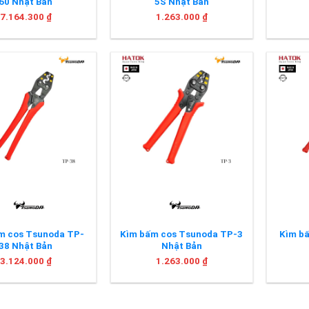
60 Nhật Bản
5S Nhật Bản
7.164.300
₫
1.263.000
₫
+
+
́m cos Tsunoda TP-
Kìm bấm cos Tsunoda TP-3
Kìm b
38 Nhật Bản
Nhật Bản
3.124.000
₫
1.263.000
₫