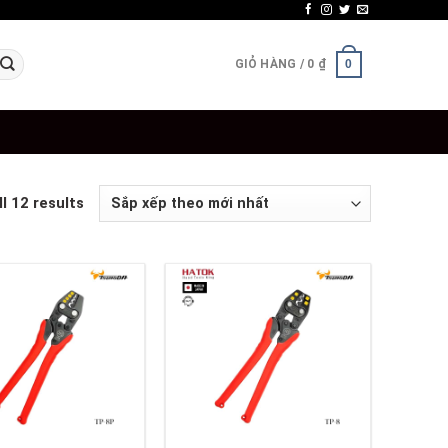
GIỎ HÀNG /
0
₫
0
l 12 results
+