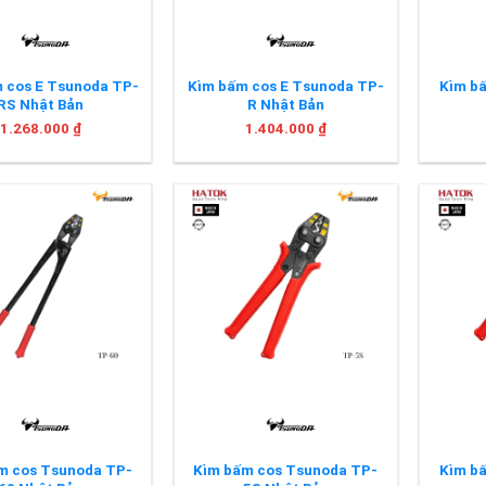
 cos E Tsunoda TP-
Kìm bấm cos E Tsunoda TP-
Kìm b
RS Nhật Bản
R Nhật Bản
1.268.000
₫
1.404.000
₫
+
+
́m cos Tsunoda TP-
Kìm bấm cos Tsunoda TP-
Kìm b