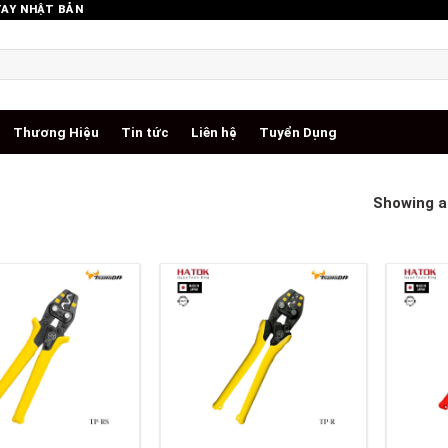
TAY NHẬT BẢN
Thương Hiệu
Tin tức
Liên hệ
Tuyển Dụng
Showing al
+
+