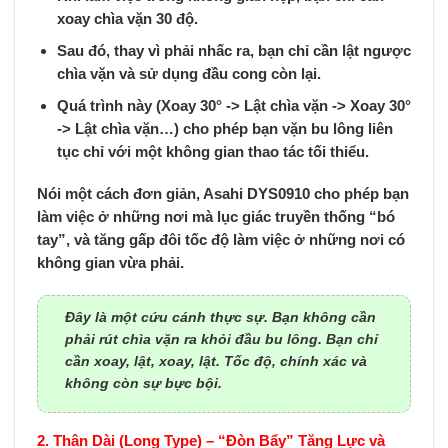
xoay chìa vặn 30 độ
.
Sau đó, thay vì phải nhấc ra, bạn chỉ cần
lật ngược
chìa vặn
và sử dụng đầu cong còn lại.
Quá trình này (Xoay 30° -> Lật chìa vặn -> Xoay 30°
-> Lật chìa vặn…) cho phép bạn vặn bu lông liên
tục chỉ với một không gian thao tác tối thiểu.
Nói một cách đơn giản, Asahi DYS0910 cho phép bạn
làm việc ở những nơi mà lục giác truyền thống “bó
tay”, và tăng gấp đôi tốc độ làm việc ở những nơi có
không gian vừa phải.
Đây là một cứu cánh thực sự. Bạn không cần
phải rút chìa vặn ra khỏi đầu bu lông. Bạn chỉ
cần xoay, lật, xoay, lật. Tốc độ, chính xác và
không còn sự bực bội.
2. Thân Dài (Long Type) – “Đòn Bẩy” Tăng Lực và