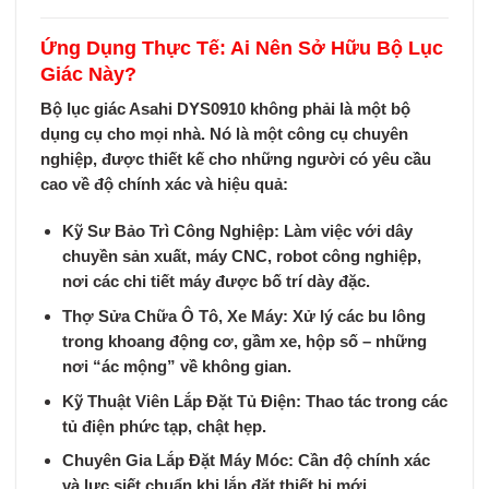
Ứng Dụng Thực Tế: Ai Nên Sở Hữu Bộ Lục
Giác Này?
Bộ lục giác Asahi DYS0910
không phải là một bộ
dụng cụ cho mọi nhà. Nó là một công cụ chuyên
nghiệp, được thiết kế cho những người có yêu cầu
cao về độ chính xác và hiệu quả:
Kỹ Sư Bảo Trì Công Nghiệp:
Làm việc với dây
chuyền sản xuất, máy CNC, robot công nghiệp,
nơi các chi tiết máy được bố trí dày đặc.
Thợ Sửa Chữa Ô Tô, Xe Máy:
Xử lý các bu lông
trong khoang động cơ, gầm xe, hộp số – những
nơi “ác mộng” về không gian.
Kỹ Thuật Viên Lắp Đặt Tủ Điện:
Thao tác trong các
tủ điện phức tạp, chật hẹp.
Chuyên Gia Lắp Đặt Máy Móc:
Cần độ chính xác
và lực siết chuẩn khi lắp đặt thiết bị mới.