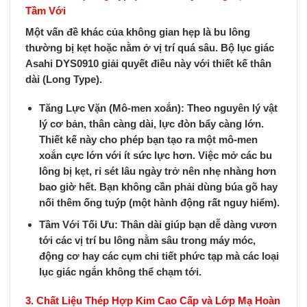
Tầm Với
Một vấn đề khác của không gian hẹp là bu lông
thường bị kẹt hoặc nằm ở vị trí quá sâu.
Bộ lục giác
Asahi DYS0910
giải quyết điều này với thiết kế thân
dài (Long Type).
Tăng Lực Vặn (Mô-men xoắn):
Theo nguyên lý vật
lý cơ bản, thân càng dài, lực đòn bẩy càng lớn.
Thiết kế này cho phép bạn tạo ra một mô-men
xoắn cực lớn với ít sức lực hơn. Việc mở các bu
lông bị kẹt, rỉ sét lâu ngày trở nên nhẹ nhàng hơn
bao giờ hết. Bạn không cần phải dùng búa gõ hay
nối thêm ống tuýp (một hành động rất nguy hiểm).
Tầm Với Tối Ưu:
Thân dài giúp bạn dễ dàng vươn
tới các vị trí bu lông nằm sâu trong máy móc,
động cơ hay các cụm chi tiết phức tạp mà các loại
lục giác ngắn không thể chạm tới.
3. Chất Liệu Thép Hợp Kim Cao Cấp và Lớp Mạ Hoàn