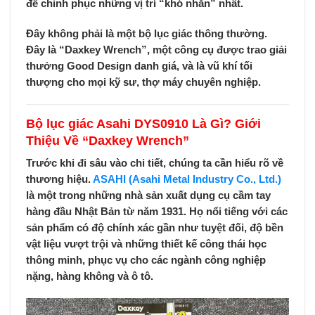
để chinh phục những vị trí “khó nhằn” nhất.
Đây không phải là một bộ lục giác thông thường.
Đây là “Daxkey Wrench”, một công cụ được trao giải
thưởng Good Design danh giá, và là vũ khí tối
thượng cho mọi kỹ sư, thợ máy chuyên nghiệp.
Bộ lục giác Asahi DYS0910 Là Gì? Giới
Thiệu Về “Daxkey Wrench”
Trước khi đi sâu vào chi tiết, chúng ta cần hiểu rõ về
thương hiệu.
ASAHI (Asahi Metal Industry Co., Ltd.)
là một trong những nhà sản xuất dụng cụ cầm tay
hàng đầu Nhật Bản từ năm 1931. Họ nổi tiếng với các
sản phẩm có độ chính xác gần như tuyệt đối, độ bền
vật liệu vượt trội và những thiết kế công thái học
thông minh, phục vụ cho các ngành công nghiệp
nặng, hàng không và ô tô.