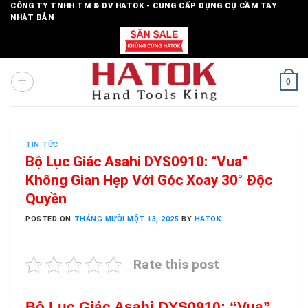
Skip
CÔNG TY TNHH TM & DV HATOK - CUNG CẤP DỤNG CỤ CẦM TAY
NHẬT BẢN
to
content
0
TIN TỨC
Bộ Lục Giác Asahi DYS0910: “Vua”
Không Gian Hẹp Với Góc Xoay 30° Độc
Quyền
POSTED ON
THÁNG MƯỜI MỘT 13, 2025
BY
HATOK
Rate this post
Bộ Lục Giác Asahi DYS0910: “Vua”