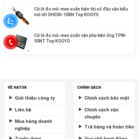
Cờ lê đo mô-men xoắn hiện thị số đầu vặn kiểu
mỏ lết DH030-10BN Top KOGYO
Cờ lê đo mô-men xoắn vặn phụ kiện ống TPW-
50NT Top KOGYO
VỀ HATOK
CHÍNH SÁCH
Giới thiệu công ty
Chính sách bảo mật
Liên hệ
Chính sách vận
chuyển
Mua hàng doanh
Trả hàng và hoàn tiền
nghiệp
Tuyển dụng
Quy chế hoạt động