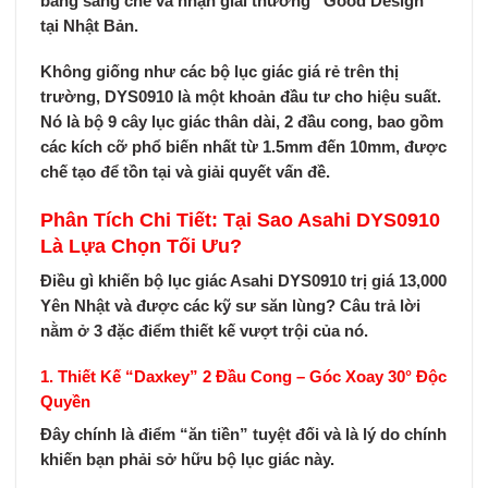
bằng sáng chế và nhận giải thưởng “Good Design”
tại Nhật Bản.
Không giống như các bộ lục giác giá rẻ trên thị
trường, DYS0910 là một khoản đầu tư cho hiệu suất.
Nó là bộ 9 cây lục giác thân dài, 2 đầu cong, bao gồm
các kích cỡ phổ biến nhất từ 1.5mm đến 10mm, được
chế tạo để tồn tại và giải quyết vấn đề.
Phân Tích Chi Tiết: Tại Sao Asahi DYS0910
Là Lựa Chọn Tối Ưu?
Điều gì khiến
bộ lục giác Asahi DYS0910
trị giá 13,000
Yên Nhật và được các kỹ sư săn lùng? Câu trả lời
nằm ở 3 đặc điểm thiết kế vượt trội của nó.
1. Thiết Kế “Daxkey” 2 Đầu Cong – Góc Xoay 30° Độc
Quyền
Đây chính là điểm “ăn tiền” tuyệt đối và là lý do chính
khiến bạn phải sở hữu bộ lục giác này.