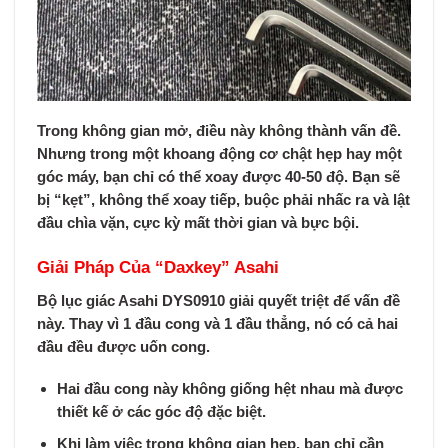
Trong không gian mở, điều này không thành vấn đề.
Nhưng trong một khoang động cơ chật hẹp hay một
góc máy, bạn chỉ có thể xoay được 40-50 độ. Bạn sẽ
bị “kẹt”, không thể xoay tiếp, buộc phải nhấc ra và lật
đầu chìa vặn, cực kỳ mất thời gian và bực bội.
Giải Pháp Của “Daxkey” Asahi
Bộ lục giác Asahi DYS0910
giải quyết triệt để vấn đề
này. Thay vì 1 đầu cong và 1 đầu thẳng, nó có
cả hai
đầu đều được uốn cong
.
Hai đầu cong này không giống hệt nhau mà được
thiết kế ở các góc độ đặc biệt.
Khi làm việc trong không gian hẹp, bạn chỉ cần