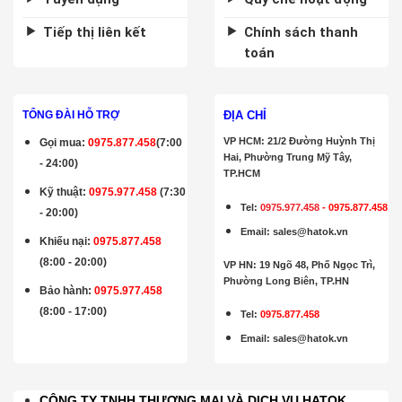
Tiếp thị liên kết
Chính sách thanh
toán
ĐỊA CHỈ
TỔNG ĐÀI HỖ TRỢ
VP HCM: 21/2 Đường Huỳnh Thị
Gọi mua
:
0975.877.458
(7:00
Hai, Phường Trung Mỹ Tây,
- 24:00)
TP.HCM
Kỹ thuật:
0975.977.458
(7:30
Tel:
0975.977.458
-
0975.877.458
- 20:00)
Email
:
sales@hatok.vn
Khiếu nại:
0975.877.458
(8:00 - 20:00)
VP HN: 19 Ngõ 48, Phố Ngọc Trì,
Phường Long Biên, TP.HN
Bảo hành
:
0975.977.458
(8:00 - 17:00)
Tel:
0975.877.458
Email
:
sales@hatok.vn
CÔNG TY TNHH THƯƠNG MẠI VÀ DỊCH VỤ HATOK