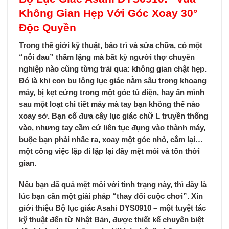
Không Gian Hẹp Với Góc Xoay 30°
Độc Quyền
Trong thế giới kỹ thuật, bảo trì và sửa chữa, có một
“nỗi đau” thầm lặng mà bất kỳ người thợ chuyên
nghiệp nào cũng từng trải qua:
không gian chật hẹp
.
Đó là khi con bu lông lục giác nằm sâu trong khoang
máy, bị kẹt cứng trong một góc tủ điện, hay ẩn mình
sau một loạt chi tiết máy mà tay bạn không thể nào
xoay sở. Bạn cố đưa cây lục giác chữ L truyền thống
vào, nhưng tay cầm cứ liên tục đụng vào thành máy,
buộc bạn phải nhấc ra, xoay một góc nhỏ, cắm lại…
một công việc lặp đi lặp lại đầy mệt mỏi và tốn thời
gian.
Nếu bạn đã quá mệt mỏi với tình trạng này, thì đây là
lúc bạn cần một giải pháp “thay đổi cuộc chơi”. Xin
giới thiệu
Bộ lục giác Asahi DYS0910
– một tuyệt tác
kỹ thuật đến từ Nhật Bản, được thiết kế chuyên biệt