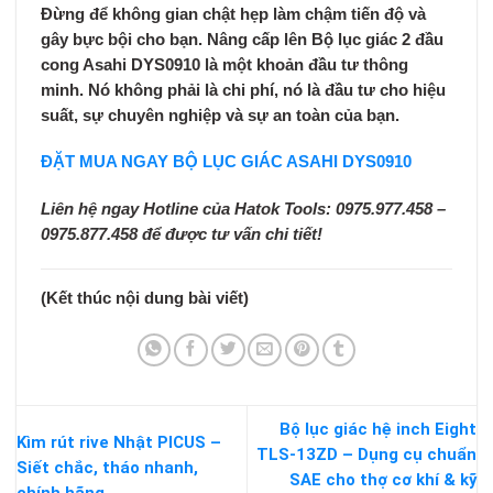
Đừng để không gian chật hẹp làm chậm tiến độ và
gây bực bội cho bạn. Nâng cấp lên
Bộ lục giác 2 đầu
cong Asahi DYS0910
là một khoản đầu tư thông
minh. Nó không phải là chi phí, nó là đầu tư cho hiệu
suất, sự chuyên nghiệp và sự an toàn của bạn.
ĐẶT MUA NGAY BỘ LỤC GIÁC ASAHI DYS0910
Liên hệ ngay Hotline của Hatok Tools: 0975.977.458 –
0975.877.458 để được tư vấn chi tiết!
(Kết thúc nội dung bài viết)
Bộ lục giác hệ inch Eight
Kìm rút rive Nhật PICUS –
TLS-13ZD – Dụng cụ chuẩn
Siết chắc, tháo nhanh,
SAE cho thợ cơ khí & kỹ
chính hãng