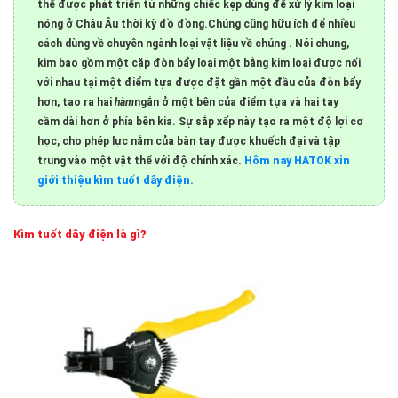
thể được phát triển từ những chiếc kẹp dùng để xử lý kim loại
nóng ở Châu Âu thời kỳ đồ đồng.
Chúng cũng hữu ích để nhiều
cách dùng về chuyên ngành loại vật liệu về chúng . Nói chung,
kìm bao gồm một cặp đòn bẩy loại một bằng kim loại được nối
với nhau tại một điểm tựa được đặt gần một đầu của đòn bẩy
hơn, tạo ra hai
hàm
ngắn ở một bên của điểm tựa và hai tay
cầm dài hơn ở phía bên kia. Sự sắp xếp này tạo ra một độ lợi cơ
học, cho phép lực nắm của bàn tay được khuếch đại và tập
trung vào một vật thể với độ chính xác.
Hôm nay HATOK xin
giới thiệu kìm tuốt dây điện.
Kìm tuốt dây điện là gì?