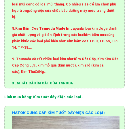
loại mũi cong có loại mũi thẳng. Có nhiều size để lựa chọn phù
hợp trong
cô
ng việc sửa chữa bảo dưỡng máy móc trang thiết
bị.
8.
Kìm Bấm Cos Tsunoda Made In Japan
là loại kìm được đánh
giá chất lượng và giá ổn định trong các loại
kìm bấm cos
cùng
phân khúc các loại phổ biến như: Kìm bám cos TP-3, TP-5S, TP-
14, TP-38,…
9. Tsunoda cò rất nhiều loại kìm như:
Kìm Cắt Cáp
, Kìm Kìm Cắt
Cáp Cộng Lực, kìm mỏ quạ (kìm nước), kìm 2 lổ (kìm cá
sấu), Kìm Thủ
Cô
Ng,…
XEM TẤT CẢ KÌM CẮT CỦA TSNODA
Link mua hàng: Kìm tuốt dây điện các loại .
HATOK CUNG CẤP KÌM TUỐT DÂY ĐIỆN
CÁC LOẠI :