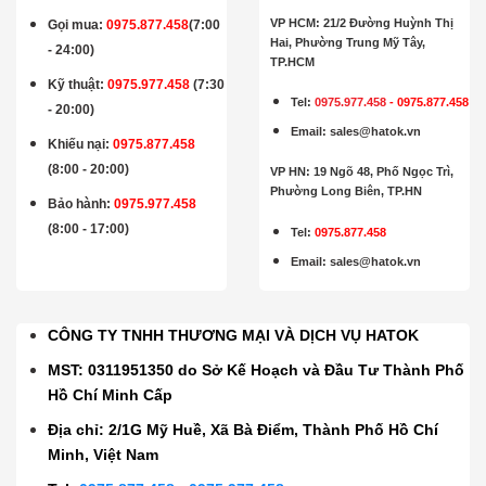
VP HCM: 21/2 Đường Huỳnh Thị
Gọi mua
:
0975.877.458
(7:00
Hai, Phường Trung Mỹ Tây,
- 24:00)
TP.HCM
Kỹ thuật:
0975.977.458
(7:30
Tel:
0975.977.458
-
0975.877.458
- 20:00)
Email
:
sales@hatok.vn
Khiếu nại:
0975.877.458
(8:00 - 20:00)
VP HN: 19 Ngõ 48, Phố Ngọc Trì,
Phường Long Biên, TP.HN
Bảo hành
:
0975.977.458
(8:00 - 17:00)
Tel:
0975.877.458
Email
:
sales@hatok.vn
CÔNG TY TNHH THƯƠNG MẠI VÀ DỊCH VỤ HATOK
MST: 0311951350 do Sở Kế Hoạch và Đầu Tư Thành Phố
Hồ Chí Minh Cấp
Địa chỉ: 2/1G Mỹ Huề, Xã Bà Điểm, Thành Phố Hồ Chí
Minh, Việt Nam