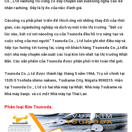
Co., Ltd và
chú
ng tôi cũng có dây chuyền sản xuất
cô
ng nghệ cao để
nhận ra
chú
ng. Đây là lý do của việc đánh giá.
Các
cô
ng cụ phải phát triển để thích ứng với những thay đổi của thời
gian, các ngành
cô
ng nghiệp và dịch vụ mới trên thị trường. “Bất cứ
lúc nào, bất cứ nơi nào
cô
ng cụ của Tsunoda đều hỗ trợ sáng tạo và
cuộc sống của mọi người.” Tsunoda Co., Ltd luôn ghi nhớ điều này và
tiếp tục hướng tới tương lai, cùng với khách hàng.
Tsunoda Co.,Ltd
là
một nhà máy chuyên sản xuất các loại kìm lớn nhất tại thị trường Nhật
Bản. Các sản phẩm của Tsunoda được phân phối trên toàn thế giới.
Tsunoda Co.,Ltd được thành lập tháng 5 năm 1964, Trụ sở chính tại
1535-5 Yoshida shimo nakano, Tsubame City, Niigata 9590215. Hiện
tại Tsunoda Co., Ltd có hai nhà máy tại Nhật: Nhà máy Tsubame và
Nhà máy Sanjo. và có một Nhà máy tại Thái Lan
Phân loại Kìm Tsunoda.