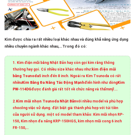
Kìm được chia ra rất nhiều loại khác nhau và dùng khả năng ứng dụng
nhiều chuyên ngành khác nhau,…Trong đó có:
1. Kìm điện mũi bằng Nhật Bản hay còn gọi kìm răng thông
thường hay gọi. Có nhiều size khác nhau như:
kìm điện mũi
bằng Tsunoda
5 inch đến 8 inch. Ngoài ra Kìm Tsunoda có rất
nhiều
Kìm Bằng Đa Năng Tác Động Mạnh
điển hình như dòng
Kìm
PW-114DG
được đánh giá rất tốt về chức năng và thẩm
mỹ
….
2.
Kìm mũi nhọn Tsunoda Nhật Bản
với nhiều model và phù hợp
cho
cô
ng việc sử dụng. đặt biệt giá thành phù hợp với túi tiền
của người sử dụng. một số model tham khảo: Kìm mũi nhọn RP-
150, Kìm nhọn đa năng KRP-150HGS, kìm nhọn mũi cong 6 inch
FR-150,…