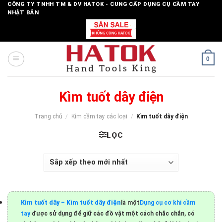
Skip
CÔNG TY TNHH TM & DV HATOK - CUNG CẤP DỤNG CỤ CẦM TAY
NHẬT BẢN
to
content
0
Kìm tuốt dây điện
Trang chủ
/
Kìm cầm tay các loại
/
Kìm tuốt dây điện
LỌC
Kìm tuốt dây – Kìm tuốt dây điện
là một
Dụng cụ cơ khí cầm
tay
được sử dụng để giữ các đồ vật một cách chắc chắn, có