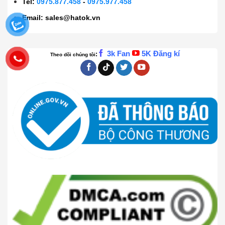
Tel:
0975.877.458
-
0975.977.458
Email:
sales@hatok.vn
3k Fan
5K Đăng kí
:
Theo dõi chúng tôi