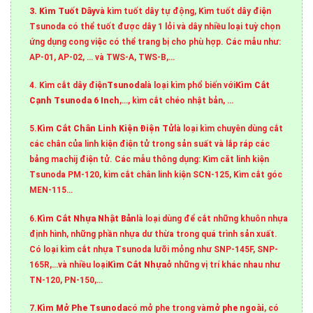
3. Kìm Tuốt Dây
và kìm tuốt dây tự động, Kìm tuốt dây điện
Tsunoda có thể tuốt được dây 1 lỏi và dây nhiều loại tuỳ chọn
ứng dụng cong việc có thể trang bị cho phù hợp. Các mẫu như:
AP-01, AP-02, … và TWS-A, TWS-B,…
4. Kìm cắt dây điện
Tsunoda
là loại kìm phổ biến với
Kìm Cắt
Cạnh Tsunoda 6 Inch
,…, kìm cắt chéo nhật bản, …
5.
Kìm Cắt Chân Linh Kiện Điện Tử
là loại kìm chuyên dùng cắt
các chân của linh kiện điện tử trong sản suất và lắp ráp các
bảng machij điện tử. Các mẫu thông dụng: Kìm căt linh kiện
Tsunoda PM-120, kìm cắt chân linh kiện SCN-125, Kìm cắt góc
MEN-115…
6.
Kìm Cắt Nhựa Nhật Bản
là loại dùng để cắt những khuôn nhựa
định hình, những phần nhựa dư thừa trong quá trình sản xuất.
Có loại kìm cắt nhựa Tsunoda lưỡi mỏng như SNP-145F, SNP-
165R,…và nhiều loại
Kìm Cắt Nhựa
ở những vị trí khác nhau như
TN-120, PN-150,…
7.
Kìm Mở Phe Tsunoda
có mở phe trong và
mở phe ngoài
, có