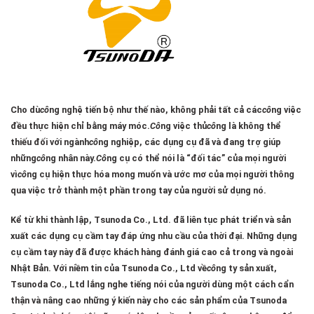
Cho dù
cô
ng nghệ tiến bộ như thế nào, không phải tất cả các
cô
ng việc
đều thực hiện chỉ bằng máy móc.
Cô
ng việc thủ
cô
ng là không thể
thiếu đối với ngành
cô
ng nghiệp, các dụng cụ đã và đang trợ giúp
những
cô
ng nhân này.
Cô
ng cụ có thể nói là “đối tác” của mọi người
vì
cô
ng cụ hiện thực hóa mong muốn và ước mơ của mọi người thông
qua việc trở thành một phần trong tay của người sử dụng nó.
Kể từ khi thành lập, Tsunoda Co., Ltd. đã liên tục phát triển và sản
xuất các dụng cụ cầm tay đáp ứng nhu cầu của thời đại. Những dụng
cụ cầm tay này đã được khách hàng đánh giá cao cả trong và ngoài
Nhật Bản. Với niềm tin của Tsunoda Co., Ltd về
cô
ng ty sản xuất,
Tsunoda Co., Ltd lắng nghe tiếng nói của người dùng một cách cẩn
thận và nâng cao những ý kiến ​​này cho các sản phẩm của Tsunoda