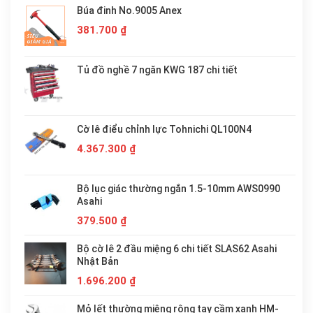
Búa đinh No.9005 Anex
381.700
₫
Tủ đồ nghề 7 ngăn KWG 187 chi tiết
Cờ lê điểu chỉnh lực Tohnichi QL100N4
4.367.300
₫
Bộ lục giác thường ngắn 1.5-10mm AWS0990
Asahi
379.500
₫
Bộ cờ lê 2 đầu miệng 6 chi tiết SLAS62 Asahi
Nhật Bản
1.696.200
₫
Mỏ lết thường miệng rộng tay cầm xanh HM-