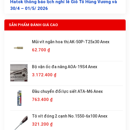
Hatok thông báo lịch nghỉ lễ Giỗ Tổ Hùng Vương và
30/4 – 01/5/ 2026
SẢN PHẨM ĐÁNH GIÁ CAO
Mũi vít ngắn hoa thị AK-50P-T25x30 Anex
62.700
₫
Bộ vặn ốc đa năng AOA-19S4 Anex
3.172.400
₫
Đầu chuyển đổi lực siết ATA-M6 Anex
763.400
₫
Tô vít đóng 2 cạnh No.1550-6x100 Anex
321.200
₫