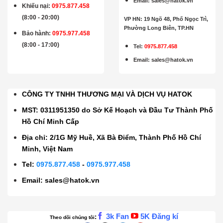
Email
:
sales@hatok.vn
Khiếu nại:
0975.877.458
(8:00 - 20:00)
VP HN: 19 Ngõ 48, Phố Ngọc Trì,
Phường Long Biên, TP.HN
Bảo hành
:
0975.977.458
(8:00 - 17:00)
Tel:
0975.877.458
Email
:
sales@hatok.vn
CÔNG TY TNHH THƯƠNG MẠI VÀ DỊCH VỤ HATOK
MST: 0311951350 do Sở Kế Hoạch và Đầu Tư Thành Phố
Hồ Chí Minh Cấp
Địa chỉ: 2/1G Mỹ Huề, Xã Bà Điểm, Thành Phố Hồ Chí
Minh, Việt Nam
Tel:
0975.877.458
-
0975.977.458
Email:
sales@hatok.vn
3k Fan
5K Đăng kí
:
Theo dõi chúng tôi