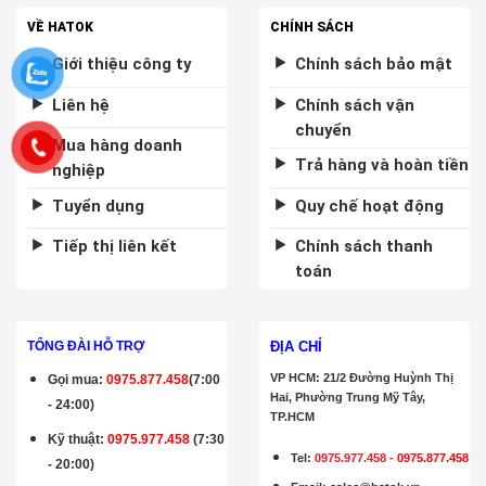
VỀ HATOK
CHÍNH SÁCH
Giới thiệu công ty
Chính sách bảo mật
Liên hệ
Chính sách vận
chuyển
Mua hàng doanh
Trả hàng và hoàn tiền
nghiệp
Tuyển dụng
Quy chế hoạt động
Tiếp thị liên kết
Chính sách thanh
toán
ĐỊA CHỈ
TỔNG ĐÀI HỖ TRỢ
VP HCM: 21/2 Đường Huỳnh Thị
Gọi mua
:
0975.877.458
(7:00
Hai, Phường Trung Mỹ Tây,
- 24:00)
TP.HCM
Kỹ thuật:
0975.977.458
(7:30
Tel:
0975.977.458
-
0975.877.458
- 20:00)