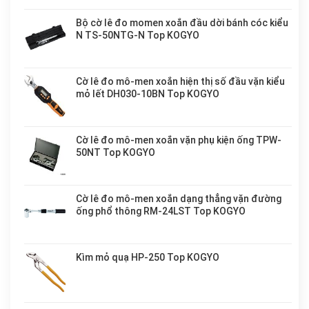
Bộ cờ lê đo momen xoắn đầu dời bánh cóc kiểu
N TS-50NTG-N Top KOGYO
Cờ lê đo mô-men xoắn hiện thị số đầu vặn kiểu
mỏ lết DH030-10BN Top KOGYO
Cờ lê đo mô-men xoắn vặn phụ kiện ống TPW-
50NT Top KOGYO
Cờ lê đo mô-men xoắn dạng thẳng vặn đường
ống phổ thông RM-24LST Top KOGYO
Kìm mỏ quạ HP-250 Top KOGYO