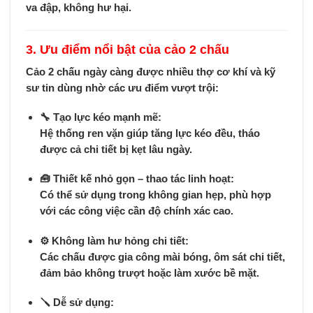
va đập, không hư hại
.
3. Ưu điểm nổi bật của cảo 2 chấu
Cảo 2 chấu ngày càng được nhiều thợ cơ khí và kỹ
sư tin dùng nhờ các ưu điểm vượt trội:
🔧
Tạo lực kéo mạnh mẽ:
Hệ thống ren vặn giúp tăng lực kéo đều, tháo
được cả chi tiết bị kẹt lâu ngày.
🧰
Thiết kế nhỏ gọn – thao tác linh hoạt:
Có thể sử dụng trong không gian hẹp, phù hợp
với các công việc cần độ chính xác cao.
⚙️
Không làm hư hỏng chi tiết:
Các chấu được gia công mài bóng, ôm sát chi tiết,
đảm bảo không trượt hoặc làm xước bề mặt.
🪛
Dễ sử dụng: