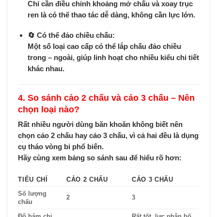
Chỉ cần điều chỉnh khoảng mở chấu và xoay trục
ren là có thể thao tác dễ dàng, không cần lực lớn.
🔄
Có thể đảo chiều chấu:
Một số loại cao cấp có thể lắp chấu đảo chiều
trong – ngoài, giúp linh hoạt cho nhiều kiểu chi tiết
khác nhau.
4. So sánh cảo 2 chấu và cảo 3 chấu – Nên
chọn loại nào?
Rất nhiều người dùng băn khoăn không biết
nên
chọn cảo 2 chấu hay cảo 3 chấu
, vì cả hai đều là dụng
cụ tháo vòng bi phổ biến.
Hãy cùng xem bảng so sánh sau để hiểu rõ hơn:
TIÊU CHÍ
CẢO 2 CHẤU
CẢO 3 CHẤU
Số lượng
2
3
chấu
Độ bám chi
Rất tốt, lực phân bố