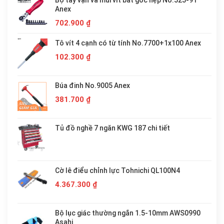
Anex
702.900
₫
Tô vít 4 cạnh có từ tính No.7700+1x100 Anex
102.300
₫
Búa đinh No.9005 Anex
381.700
₫
Tủ đồ nghề 7 ngăn KWG 187 chi tiết
Cờ lê điểu chỉnh lực Tohnichi QL100N4
4.367.300
₫
Bộ lục giác thường ngắn 1.5-10mm AWS0990
Asahi