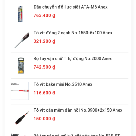
Đầu chuyển đổi lực siết ATA-M6 Anex
763.400
₫
Tô vít đóng 2 cạnh No.1550-6x100 Anex
321.200
₫
Bộ tay vặn chữ T tự động No.2000 Anex
742.500
₫
Tô vít bake mini No.3510 Anex
116.600
₫
Tô vít cán mềm đàn hồi No.3900+2x150 Anex
150.000
₫
Bộ tay vặn và mũi vít bắt góc hẹp No.525-9T