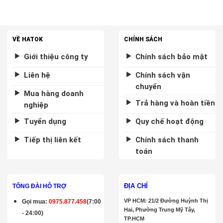
VỀ HATOK
CHÍNH SÁCH
Giới thiệu công ty
Chính sách bảo mật
Liên hệ
Chính sách vận
chuyển
Mua hàng doanh
Trả hàng và hoàn tiền
nghiệp
Tuyển dụng
Quy chế hoạt động
Tiếp thị liên kết
Chính sách thanh
toán
ĐỊA CHỈ
TỔNG ĐÀI HỖ TRỢ
VP HCM: 21/2 Đường Huỳnh Thị
Gọi mua
:
0975.877.458
(7:00
Hai, Phường Trung Mỹ Tây,
- 24:00)
TP.HCM