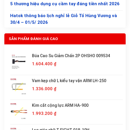
5 thương hiệu dụng cụ cầm tay đáng tiền nhất 2026
Hatok thông báo lịch nghỉ lễ Giỗ Tổ Hùng Vương và
30/4 – 01/5/ 2026
SẢN PHẨM ĐÁNH GIÁ CAO
Búa Cao Su Giảm Chấn 2P OHSHO 009534
1.604.400
₫
Vam kẹp chữ L kiểu tay vặn ARM LH-250
1.336.000
₫
Kìm cắt cộng lực ARM HA-900
1.993.200
₫
Lục giác chữ T EIGHT 018-10H