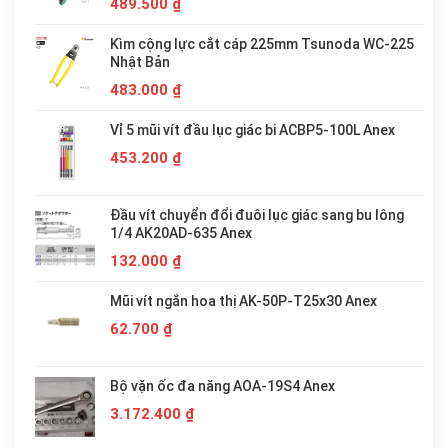
489.500
₫
Kìm cộng lực cắt cáp 225mm Tsunoda WC-225
Nhật Bản
483.000
₫
Vỉ 5 mũi vít đầu lục giác bi ACBP5-100L Anex
453.200
₫
Đầu vít chuyển đổi đuôi lục giác sang bu lông
1/4 AK20AD-635 Anex
132.000
₫
Mũi vít ngắn hoa thị AK-50P-T25x30 Anex
62.700
₫
Bộ vặn ốc đa năng AOA-19S4 Anex
3.172.400
₫