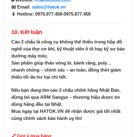
🌐 Website:
//hatoktools.com
📧 Email:
sales@hatok.vn
📱 Hotline: 0975.977.458-0975.877.458
10. Kết luận
Cảo 2 chấu
là công cụ không thể thiếu trong hộp đồ
nghề của thợ cơ khí, kỹ thuật viên ô tô hay kỹ sư bảo
dưỡng máy móc.
Sản phẩm giúp
tháo vòng bi, bánh răng, puly…
nhanh chóng – chính xác – an toàn
, đồng thời
giảm
thiểu tối đa hư hại chi tiết
.
Nếu bạn đang tìm
cảo 2 chấu chính hãng Nhật Bản
,
đừng bỏ qua
ARM Sangyo
– thương hiệu được tin
dùng hàng đầu tại Nhật.
Mua ngay tại
HATOK.VN
để nhận được
giá tốt nhất
cùng chính sách bảo hành uy tín
!
🔗 Gợi ý mua hàng