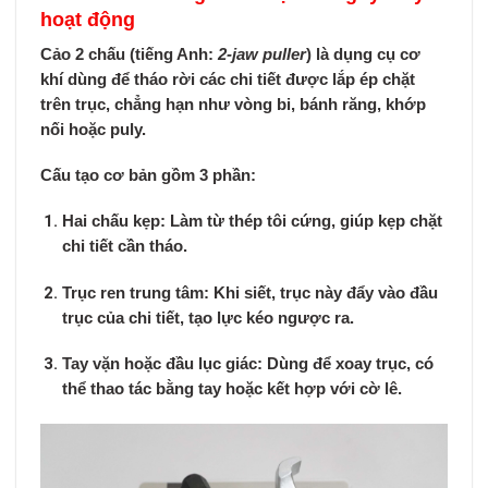
hoạt động
Cảo 2 chấu
(tiếng Anh:
2-jaw puller
) là dụng cụ cơ
khí dùng để
tháo rời các chi tiết được lắp ép chặt
trên trục
, chẳng hạn như vòng bi, bánh răng, khớp
nối hoặc puly.
Cấu tạo cơ bản gồm 3 phần:
Hai chấu kẹp:
Làm từ thép tôi cứng, giúp kẹp chặt
chi tiết cần tháo.
Trục ren trung tâm:
Khi siết, trục này đẩy vào đầu
trục của chi tiết, tạo lực kéo ngược ra.
Tay vặn hoặc đầu lục giác:
Dùng để xoay trục, có
thể thao tác bằng tay hoặc kết hợp với cờ lê.