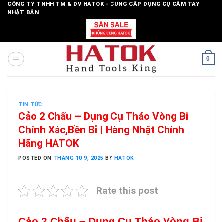
Skip
CÔNG TY TNHH TM & DV HATOK - CUNG CẤP DỤNG CỤ CẦM TAY
NHẬT BẢN
to
content
0
TIN TỨC
Cảo 2 Chấu – Dụng Cụ Tháo Vòng Bi
Chính Xác,Bền Bỉ | Hàng Nhật Chính
Hãng HATOK
POSTED ON
THÁNG 10 9, 2025
BY
HATOK
Rate this post
Cảo 2 Chấu – Dụng Cụ Tháo Vòng Bi