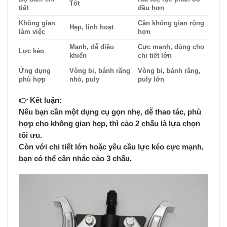
Tốt
tiết
đều hơn
Không gian
Cần không gian rộng
Hẹp, linh hoạt
làm việc
hơn
Mạnh, dễ điều
Cực mạnh, dùng cho
Lực kéo
khiển
chi tiết lớn
Ứng dụng
Vòng bi, bánh răng
Vòng bi, bánh răng,
phù hợp
nhỏ, puly
puly lớn
👉
Kết luận:
Nếu bạn cần
một dụng cụ gọn nhẹ, dễ thao tác, phù
hợp cho không gian hẹp
, thì
cảo 2 chấu
là lựa chọn
tối ưu.
Còn với
chi tiết lớn hoặc yêu cầu lực kéo cực mạnh
,
bạn có thể cân nhắc
cảo 3 chấu
.