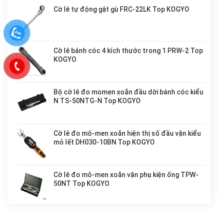
Cờ lê tự động gật gù FRC-22LK Top KOGYO
Cờ lê bánh cóc 4 kích thước trong 1 PRW-2 Top
KOGYO
Bộ cờ lê đo momen xoắn đầu dời bánh cóc kiểu
N TS-50NTG-N Top KOGYO
Cờ lê đo mô-men xoắn hiện thị số đầu vặn kiểu
mỏ lết DH030-10BN Top KOGYO
Cờ lê đo mô-men xoắn vặn phụ kiện ống TPW-
50NT Top KOGYO