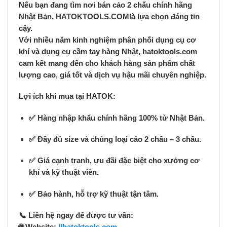
Nếu bạn đang tìm nơi
bán cảo 2 chấu chính hãng
Nhật Bản
,
HATOKTOOLS.COM
là lựa chọn đáng tin
cậy.
Với nhiều năm kinh nghiệm phân phối
dụng cụ cơ
khí và dụng cụ cầm tay hàng Nhật
, hatoktools.com
cam kết mang đến cho khách hàng sản phẩm
chất
lượng cao, giá tốt và dịch vụ hậu mãi chuyên nghiệp.
Lợi ích khi mua tại HATOK:
✅ Hàng
nhập khẩu chính hãng 100% từ Nhật Bản
.
✅ Đầy đủ
size và chủng loại cảo 2 chấu – 3 chấu
.
✅
Giá cạnh tranh
, ưu đãi đặc biệt cho xưởng cơ
khí và kỹ thuật viên.
✅
Bảo hành, hỗ trợ kỹ thuật tận tâm
.
📞
Liên hệ ngay để được tư vấn: