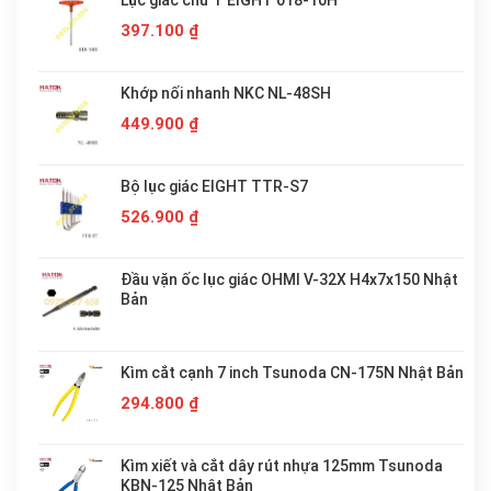
397.100
₫
Khớp nối nhanh NKC NL-48SH
449.900
₫
Bộ lục giác EIGHT TTR-S7
526.900
₫
Đầu vặn ốc lục giác OHMI V-32X H4x7x150 Nhật
Bản
Kìm cắt cạnh 7 inch Tsunoda CN-175N Nhật Bản
294.800
₫
Kìm xiết và cắt dây rút nhựa 125mm Tsunoda
KBN-125 Nhật Bản