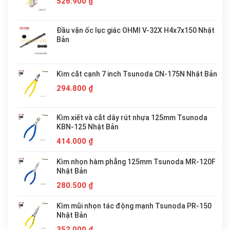
526.900
₫
Đầu vặn ốc lục giác OHMI V-32X H4x7x150 Nhật
Bản
Kìm cắt cạnh 7 inch Tsunoda CN-175N Nhật Bản
294.800
₫
Kìm xiết và cắt dây rút nhựa 125mm Tsunoda
KBN-125 Nhật Bản
414.000
₫
Kìm nhọn hàm phẳng 125mm Tsunoda MR-120F
Nhật Bản
280.500
₫
Kìm mũi nhọn tác động mạnh Tsunoda PR-150
Nhật Bản
352.000
₫