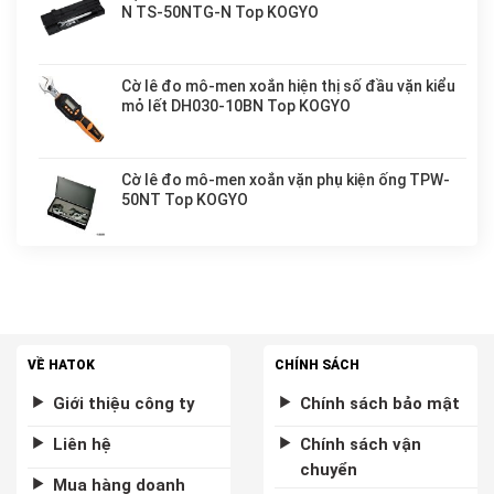
N TS-50NTG-N Top KOGYO
Cờ lê đo mô-men xoắn hiện thị số đầu vặn kiểu
mỏ lết DH030-10BN Top KOGYO
Cờ lê đo mô-men xoắn vặn phụ kiện ống TPW-
50NT Top KOGYO
VỀ HATOK
CHÍNH SÁCH
Giới thiệu công ty
Chính sách bảo mật
Liên hệ
Chính sách vận
chuyển
Mua hàng doanh