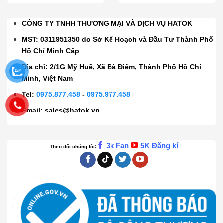
CÔNG TY TNHH THƯƠNG MẠI VÀ DỊCH VỤ HATOK
MST: 0311951350 do Sở Kế Hoạch và Đầu Tư Thành Phố
Hồ Chí Minh Cấp
Địa chỉ: 2/1G Mỹ Huề, Xã Bà Điểm, Thành Phố Hồ Chí
Minh, Việt Nam
Tel:
0975.877.458
-
0975.977.458
Email:
sales@hatok.vn
3k Fan
5K Đăng kí
:
Theo dõi chúng tôi