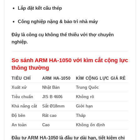
Lắp đặt kết cấu thép
Công nghiệp nặng & bảo trì nhà máy
Đây là công cụ
không thể thiếu
với thợ chuyên
nghiệp.
So sánh ARM HA-1050 với kìm cắt cộng lực
thông thường
TIÊU CHÍ
ARM HA-1050
KÌM CỘNG LỰC GIÁ RẺ
Xuất xứ
Nhật Bản
Trung Quốc
Tiêu chuẩn
JIS B 4606
Không rõ
Khả năng cắt
Sắt Ø18mm
Giới hạn
Độ bền
Rất cao
Thấp
An toàn
Cao
Không ổn định
Đầu tư ARM HA-1050 là
đầu tư dài hạn
, tiết kiệm chi