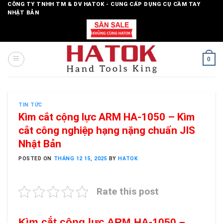
Skip
CÔNG TY TNHH TM & DV HATOK - CUNG CẤP DỤNG CỤ CẦM TAY
NHẬT BẢN
to
content
0
TIN TỨC
Kìm cắt cộng lực ARM HA-1050 – Kìm
cắt công nghiệp hạng nặng chuẩn JIS
Nhật Bản
POSTED ON
THÁNG 12 15, 2025
BY
HATOK
Rate this post
Kìm cắt cộng lực ARM HA-1050 –