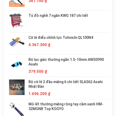
381.700
₫
Tủ đồ nghề 7 ngăn KWG 187 chi tiết
Cờ lê điểu chỉnh lực Tohnichi QL100N4
4.367.300
₫
Bộ lục giác thường ngắn 1.5-10mm AWS0990
Asahi
379.500
₫
Bộ cờ lê 2 đầu miệng 6 chi tiết SLAS62 Asahi
Nhật Bản
1.696.200
₫
Mỏ lết thường miệng rộng tay cầm xanh HM-
32MGNB Top KOGYO