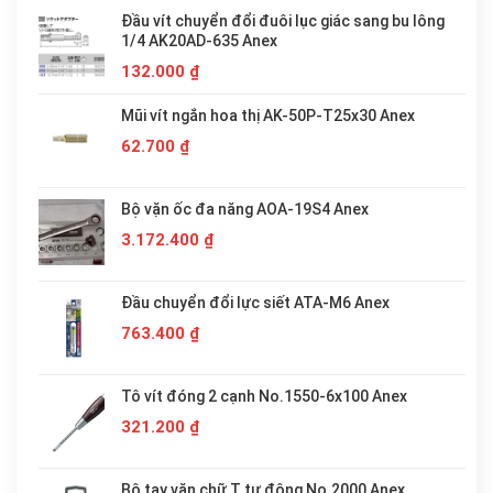
Đầu vít chuyển đổi đuôi lục giác sang bu lông
1/4 AK20AD-635 Anex
132.000
₫
Mũi vít ngắn hoa thị AK-50P-T25x30 Anex
62.700
₫
Bộ vặn ốc đa năng AOA-19S4 Anex
3.172.400
₫
Đầu chuyển đổi lực siết ATA-M6 Anex
763.400
₫
Tô vít đóng 2 cạnh No.1550-6x100 Anex
321.200
₫
Bộ tay vặn chữ T tự động No.2000 Anex