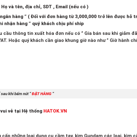
 Họ và tên, địa chỉ, SDT , Email (nếu có )
gân hàng ” ( Đối với đơn hàng từ 3,000,000 trở lên được hỗ t
hi nhận hàng ” quý khách chịu phí ship
u cầu thông tin xuất hóa đơn nếu có ” Gía bán sau khi giảm đ
VAT. Hoặc quý khách cần giao khung giờ nào như ” Giờ hành ch
 sau khi bấm nút “
ĐẶT HÀNG
“
vui vẻ tại Hệ thống
HATOK.VN
g cấp những loại dụng cụ cầm tay, kìm Gundam các loại, kìm c