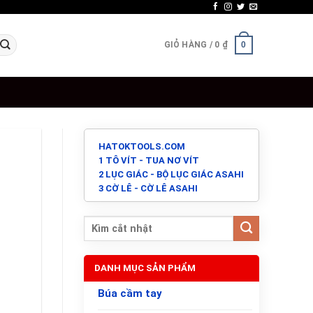
GIỎ HÀNG /
0
₫
0
HATOKTOOLS.COM
1 TÔ VÍT - TUA NƠ VÍT
2 LỤC GIÁC - BỘ LỤC GIÁC ASAHI
3 CỜ LÊ - CỜ LÊ ASAHI
DANH MỤC SẢN PHẨM
Búa cầm tay