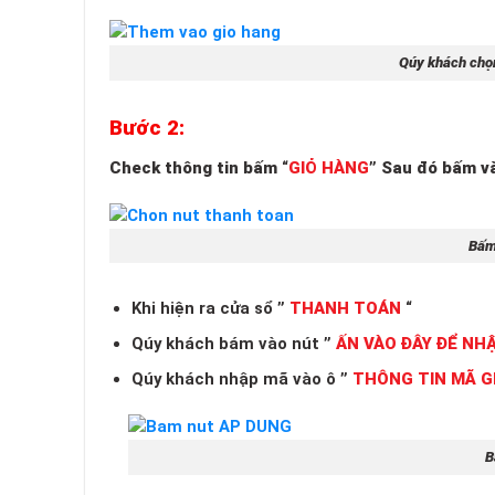
Qúy khách chọn
Bước 2:
Check thông tin bấm “
GIỎ HÀNG
” Sau đó bấm và
Bấm
Khi hiện ra cửa sổ
”
THANH TOÁN
“
Qúy khách bám vào nút
”
ẤN VÀO ĐÂY ĐỂ NH
Qúy khách nhập mã vào ô
”
THÔNG TIN MÃ G
B