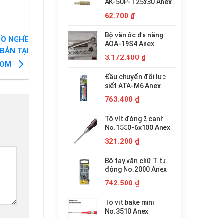
AK-50P-T25x30 Anex
62.700
₫
Bộ vặn ốc đa năng
ĐỒ NGHỀ
AOA-19S4 Anex
BẢN TẠI
3.172.400
₫
COM
Đầu chuyển đổi lực
siết ATA-M6 Anex
763.400
₫
Tô vít đóng 2 cạnh
No.1550-6x100 Anex
321.200
₫
Bộ tay vặn chữ T tự
động No.2000 Anex
742.500
₫
Tô vít bake mini
No.3510 Anex