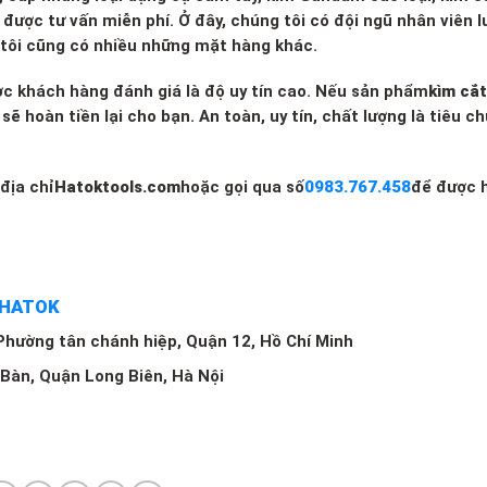
được tư vấn miễn phí. Ở đây, chúng tôi có đội ngũ nhân viên l
g tôi cũng có nhiều những mặt hàng khác.
ợc khách hàng đánh giá là độ uy tín cao. Nếu sản phẩm
kìm cắ
ẽ hoàn tiền lại cho bạn. An toàn, uy tín, chất lượng là tiêu c
địa chỉ
Hatoktools.com
hoặc gọi qua số
0983.767.458
để được 
.
 HATOK
 Phường tân chánh hiệp, Quận 12, Hồ Chí Minh
 Bàn, Quận Long Biên, Hà Nội