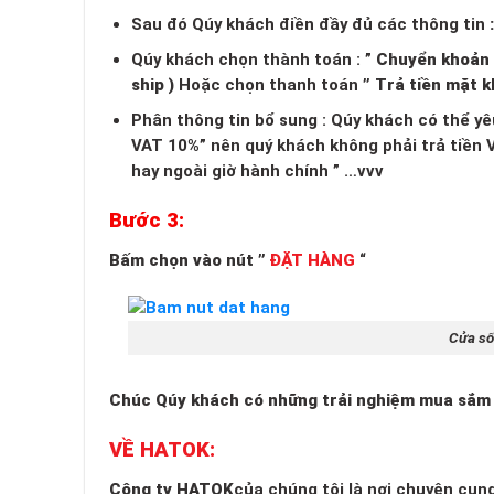
Sau đó Qúy khách điền đầy đủ các thông tin
:
Qúy khách chọn thành toán : ”
Chuyển khoản n
ship )
Hoặc chọn thanh toán
” Trả tiền mặt k
Phân thông tin bổ sung : Qúy khách có thể yê
VAT 10%” nên quý khách không phải trả tiền 
hay ngoài giờ hành chính ” …vvv
Bước 3:
Bấm chọn vào nút ”
ĐẶT HÀNG
“
Cửa số
Chúc Qúy khách có những trải nghiệm mua sắm 
VỀ HATOK:
Công ty HATOK
của chúng tôi là nơi chuyên cun