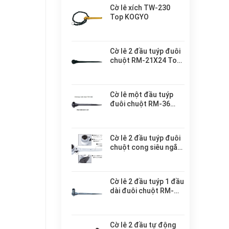
Cờ lê xích TW-230
Top KOGYO
Cờ lê 2 đầu tuýp đuôi
chuột RM-21X24 Top
KOGYO
Cờ lê một đầu tuýp
đuôi chuột RM-36
Top KOGYO
Cờ lê 2 đầu tuýp đuôi
chuột cong siêu ngắn
RM-17X19CS Top
KOGYO
Cờ lê 2 đầu tuýp 1 đầu
dài đuôi chuột RM-
21X26SL Top KOGYO
Cờ lê 2 đầu tự động