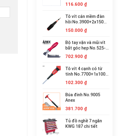
116.600
₫
Tô vít cán mềm đàn
hồi No.3900+2x150
Anex
150.000
₫
Bộ tay vặn và mũi vít
bắt góc hẹp No.525-
9T Anex
702.900
₫
Tô vít 4 cạnh có từ
tính No.7700+1x100
Anex
102.300
₫
Búa đinh No.9005
Anex
381.700
₫
Tủ đồ nghề 7 ngăn
KWG 187 chi tiết