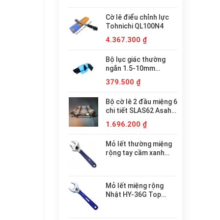
Cờ lê điểu chỉnh lực
Tohnichi QL100N4
4.367.300
₫
Bộ lục giác thường
ngắn 1.5-10mm
AWS0990 Asahi
379.500
₫
Bộ cờ lê 2 đầu miệng 6
chi tiết SLAS62 Asahi
Nhật Bản
1.696.200
₫
Mỏ lết thường miệng
rộng tay cầm xanh
HM-32MGNB Top
KOGYO
Mỏ lết miệng rộng
Nhật HY-36G Top
KOGYO