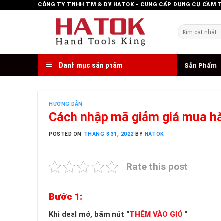
Skip
CÔNG TY TNHH TM & DV HATOK - CUNG CẤP DỤNG CỤ CẦM 
to
content
Tìm
kiếm:
Danh mục sản phẩm
Sản Phẩm
HƯỚNG DẪN
Cách nhập mã giảm giá mua hà
POSTED ON
THÁNG 8 31, 2022
BY
HATOK
Rate this post
Bước 1:
Khi deal mở, bấm nút
“
THÊM VÀO GIỎ
“