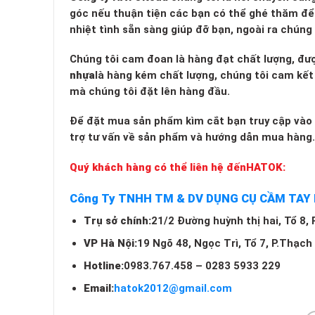
góc nếu thuận tiện các bạn có thể ghé thăm để 
nhiệt tình sẵn sàng giúp đỡ bạn, ngoài ra chún
Chúng tôi cam đoan là hàng đạt chất lượng, đư
nhựa
là hàng kém chất lượng, chúng tôi cam kết s
mà chúng tôi đặt lên hàng đầu.
Để đặt mua sản phẩm kìm cắt bạn truy cập vào 
trợ tư vấn về sản phẩm và hướng dẫn mua hàng
Quý khách hàng có thể liên hệ đến
HATOK:
Công Ty TNHH TM & DV DỤNG CỤ CẦM TAY
Trụ sở chính:
21/2 Đường huỳnh thị hai, Tổ 8,
VP Hà Nội:
19 Ngõ 48, Ngọc Trì, Tổ 7, P.Thạch
Hotline:
0983.767.458 – 0283 5933 229
Email:
hatok2012@gmail.com