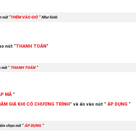
 nút “
THÊM VÀO GIỎ
” Như hình
o nút “
THANH TOÁN
“
 nút ”
THANH TOÁN
“
ẬP MÃ
”
IẢM GIÁ KHI CÓ CHƯƠNG TRÌNH
” và ấn vào nút ”
ÁP DỤNG
“
ấm chọn nút ”
ÁP DỤNG
“