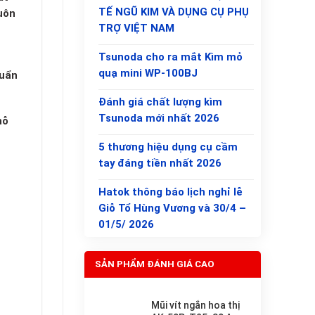
TẾ NGŨ KIM VÀ DỤNG CỤ PHỤ
uôn
TRỢ VIỆT NAM
Tsunoda cho ra mắt Kìm mỏ
t
quạ mini WP-100BJ
huẩn
Đánh giá chất lượng kìm
Tsunoda mới nhất 2026
hỗ
5 thương hiệu dụng cụ cầm
tay đáng tiền nhất 2026
Hatok thông báo lịch nghỉ lễ
Giỗ Tổ Hùng Vương và 30/4 –
01/5/ 2026
SẢN PHẨM ĐÁNH GIÁ CAO
Mũi vít ngắn hoa thị