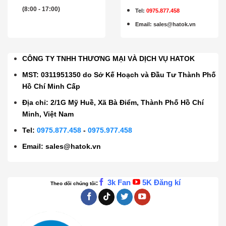
(8:00 - 17:00)
Tel:
0975.877.458
Email
:
sales@hatok.vn
CÔNG TY TNHH THƯƠNG MẠI VÀ DỊCH VỤ HATOK
MST: 0311951350 do Sở Kế Hoạch và Đầu Tư Thành Phố
Hồ Chí Minh Cấp
Địa chỉ: 2/1G Mỹ Huề, Xã Bà Điểm, Thành Phố Hồ Chí
Minh, Việt Nam
Tel:
0975.877.458
-
0975.977.458
Email:
sales@hatok.vn
3k Fan
5K Đăng kí
:
Theo dõi chúng tôi