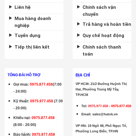
Liên hệ
Chính sách vận
chuyển
Mua hàng doanh
Trả hàng và hoàn tiền
nghiệp
Tuyển dụng
Quy chế hoạt động
Tiếp thị liên kết
Chính sách thanh
toán
ĐỊA CHỈ
TỔNG ĐÀI HỖ TRỢ
VP HCM: 21/2 Đường Huỳnh Thị
Gọi mua
:
0975.877.458
(7:00
Hai, Phường Trung Mỹ Tây,
- 24:00)
TP.HCM
Kỹ thuật:
0975.977.458
(7:30
Tel:
0975.977.458
-
0975.877.458
- 20:00)
Email
:
sales@hatok.vn
Khiếu nại:
0975.877.458
(8:00 - 20:00)
VP HN: 19 Ngõ 48, Phố Ngọc Trì,
Phường Long Biên, TP.HN
Bảo hành
:
0975.977.458