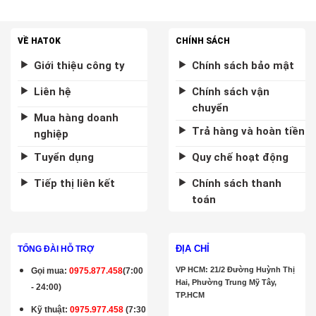
VỀ HATOK
CHÍNH SÁCH
Giới thiệu công ty
Chính sách bảo mật
Liên hệ
Chính sách vận
chuyển
Mua hàng doanh
Trả hàng và hoàn tiền
nghiệp
Tuyển dụng
Quy chế hoạt động
Tiếp thị liên kết
Chính sách thanh
toán
ĐỊA CHỈ
TỔNG ĐÀI HỖ TRỢ
VP HCM: 21/2 Đường Huỳnh Thị
Gọi mua
:
0975.877.458
(7:00
Hai, Phường Trung Mỹ Tây,
- 24:00)
TP.HCM
Kỹ thuật:
0975.977.458
(7:30