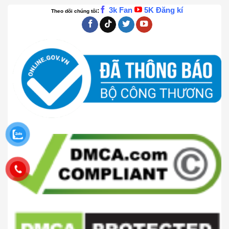
3k Fan
5K Đăng kí
:
Theo dõi chúng tôi