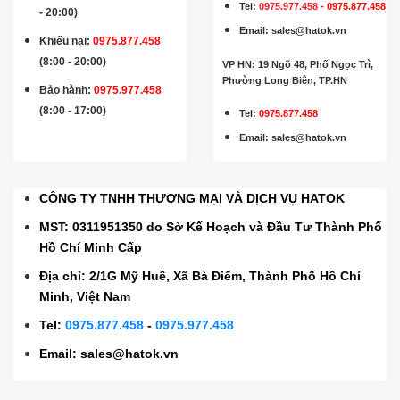
Tel:
0975.977.458
-
0975.877.458
- 20:00)
Email
:
sales@hatok.vn
Khiếu nại:
0975.877.458
(8:00 - 20:00)
VP HN: 19 Ngõ 48, Phố Ngọc Trì,
Phường Long Biên, TP.HN
Bảo hành
:
0975.977.458
(8:00 - 17:00)
Tel:
0975.877.458
Email
:
sales@hatok.vn
CÔNG TY TNHH THƯƠNG MẠI VÀ DỊCH VỤ HATOK
MST: 0311951350 do Sở Kế Hoạch và Đầu Tư Thành Phố
Hồ Chí Minh Cấp
Địa chỉ: 2/1G Mỹ Huề, Xã Bà Điểm, Thành Phố Hồ Chí
Minh, Việt Nam
Tel:
0975.877.458
-
0975.977.458
Email:
sales@hatok.vn