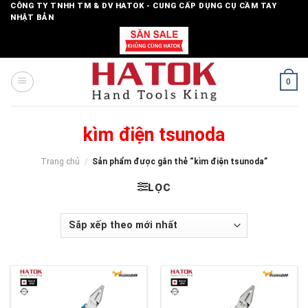
Skip
CÔNG TY TNHH TM & DV HATOK - CUNG CẤP DỤNG CỤ CẦM TAY
NHẬT BẢN
to
content
0
kìm điện tsunoda
Trang chủ
/
Sản phẩm được gắn thẻ “kìm điện tsunoda”
LỌC