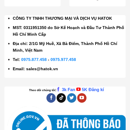
CÔNG TY TNHH THƯƠNG MẠI VÀ DỊCH VỤ HATOK
MST: 0311951350 do Sở Kế Hoạch và Đầu Tư Thành Phố
Hồ Chí Minh Cấp
Địa chỉ: 2/1G Mỹ Huề, Xã Bà Điểm, Thành Phố Hồ Chí
Minh, Việt Nam
Tel:
0975.877.458
-
0975.977.458
Email:
sales@hatok.vn
3k Fan
5K Đăng kí
:
Theo dõi chúng tôi