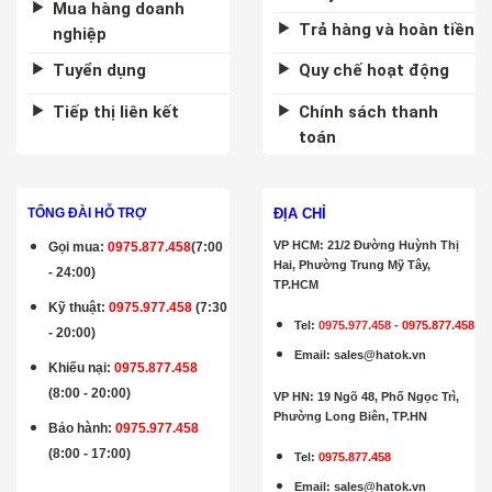
Mua hàng doanh
Trả hàng và hoàn tiền
nghiệp
Tuyển dụng
Quy chế hoạt động
Tiếp thị liên kết
Chính sách thanh
toán
ĐỊA CHỈ
TỔNG ĐÀI HỖ TRỢ
VP HCM: 21/2 Đường Huỳnh Thị
Gọi mua
:
0975.877.458
(7:00
Hai, Phường Trung Mỹ Tây,
- 24:00)
TP.HCM
Kỹ thuật:
0975.977.458
(7:30
Tel:
0975.977.458
-
0975.877.458
- 20:00)
Email
:
sales@hatok.vn
Khiếu nại:
0975.877.458
(8:00 - 20:00)
VP HN: 19 Ngõ 48, Phố Ngọc Trì,
Phường Long Biên, TP.HN
Bảo hành
:
0975.977.458
(8:00 - 17:00)
Tel:
0975.877.458
Email
:
sales@hatok.vn