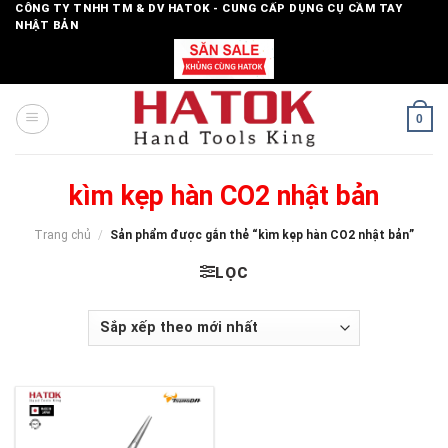
Skip
CÔNG TY TNHH TM & DV HATOK - CUNG CẤP DỤNG CỤ CẦM TAY
NHẬT BẢN
to
content
0
kìm kẹp hàn CO2 nhật bản
Trang chủ
/
Sản phẩm được gắn thẻ “kìm kẹp hàn CO2 nhật bản”
LỌC