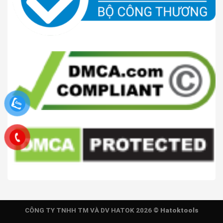
CÔNG TY TNHH TM VÀ DV HATOK 2026 ©
Hatoktools